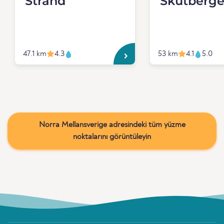
Strand
Skutberge
47.1 km
4.3
53 km
4.1
5.0
Norra Mellansverige adresindeki tüm yüzme
noktalarını görüntüleyin