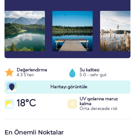
Değerlendirme
Su kalitesi
4.3 5'ten
5.0 - sehr gut
Haritayı görüntüle
UV ışınlarına maruz
18°C
4
kalma
Orta derecede risk
En Önemli Noktalar