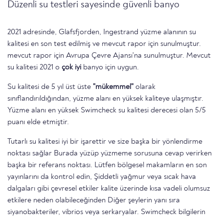
Düzenli su testleri sayesinde güvenli banyo
2021 adresinde, Glafsfjorden, Ingestrand yüzme alanının su
kalitesi en son test edilmiş ve mevcut rapor için sunulmuştur.
mevcut rapor için Avrupa Çevre Ajansı'na sunulmuştur. Mevcut
su kalitesi 2021 o
çok iyi
banyo için uygun.
Su kalitesi de 5 yıl üst üste
"mükemmel"
olarak
sınıflandırıldığından, yüzme alanı en yüksek kaliteye ulaşmıştır.
Yüzme alanı en yüksek Swimcheck su kalitesi derecesi olan 5/5
puanı elde etmiştir.
Tutarlı su kalitesi iyi bir işarettir ve size başka bir yönlendirme
noktası sağlar Burada yüzüp yüzmeme sorusuna cevap verirken
başka bir referans noktası. Lütfen bölgesel makamların en son
yayınlarını da kontrol edin, Şiddetli yağmur veya sıcak hava
dalgaları gibi çevresel etkiler kalite üzerinde kısa vadeli olumsuz
etkilere neden olabileceğinden Diğer şeylerin yanı sıra
siyanobakteriler, vibrios veya serkaryalar. Swimcheck bilgilerin