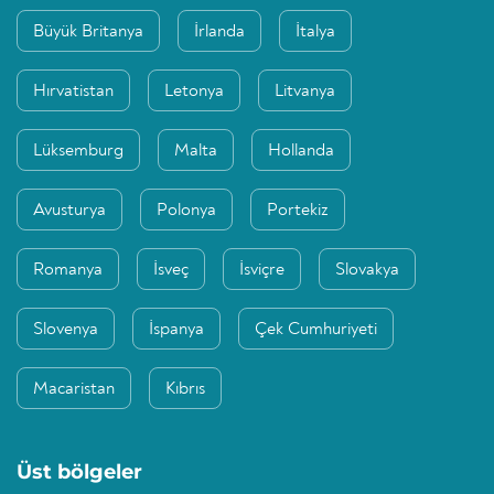
Büyük Britanya
İrlanda
İtalya
Hırvatistan
Letonya
Litvanya
Lüksemburg
Malta
Hollanda
Avusturya
Polonya
Portekiz
Romanya
İsveç
İsviçre
Slovakya
Slovenya
İspanya
Çek Cumhuriyeti
Macaristan
Kıbrıs
Üst bölgeler