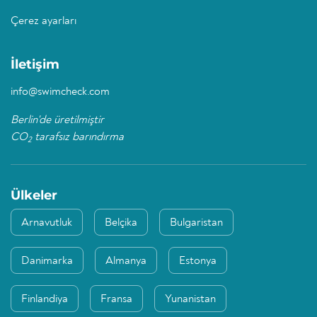
Çerez ayarları
İletişim
info@swimcheck.com
Berlin'de üretilmiştir
CO
tarafsız barındırma
2
Ülkeler
Arnavutluk
Belçika
Bulgaristan
Danimarka
Almanya
Estonya
Finlandiya
Fransa
Yunanistan