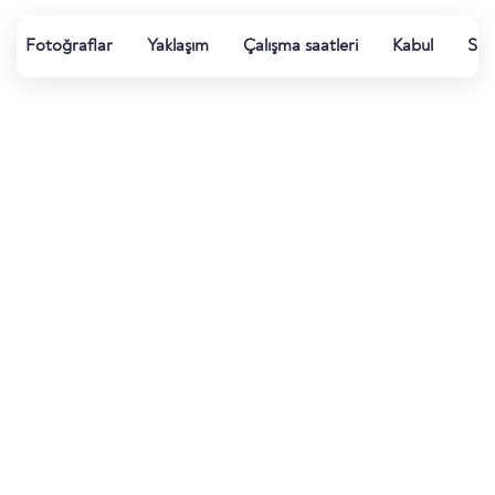
Fotoğraflar
Yaklaşım
Çalışma saatleri
Kabul
Su k