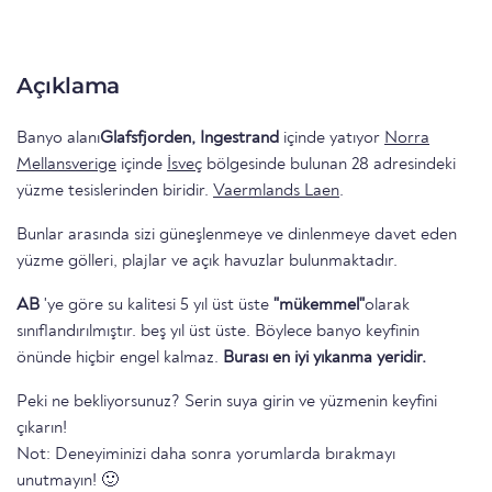
Açıklama
Banyo alanı
Glafsfjorden, Ingestrand
içinde yatıyor
Norra
Mellansverige
içinde
İsveç
bölgesinde bulunan 28 adresindeki
yüzme tesislerinden biridir.
Vaermlands Laen
.
Bunlar arasında sizi güneşlenmeye ve dinlenmeye davet eden
yüzme gölleri, plajlar ve açık havuzlar bulunmaktadır.
AB
'ye göre su kalitesi 5 yıl üst üste
"mükemmel"
olarak
sınıflandırılmıştır. beş yıl üst üste. Böylece banyo keyfinin
önünde hiçbir engel kalmaz.
Burası en iyi yıkanma yeridir.
Peki ne bekliyorsunuz? Serin suya girin ve yüzmenin keyfini
çıkarın!
Not: Deneyiminizi daha sonra yorumlarda bırakmayı
unutmayın! 🙂