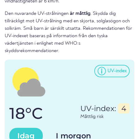
vindhastigheten är 6 km/h.
Den nuvarande UV-strålningen
är måttlig
. Skydda dig
tillräckligt mot UV-strålning med en skjorta, solglasögon och
solkräm. Små barn är särskilt utsatta. Rekommendationen för
UV-indexet baseras på information från den tyska
vädertjänsten i enlighet med WHO:s
skyddsrekommendationer.
UV-index
18°C
UV-index:
4
Måttlig risk
Idag
I morgon