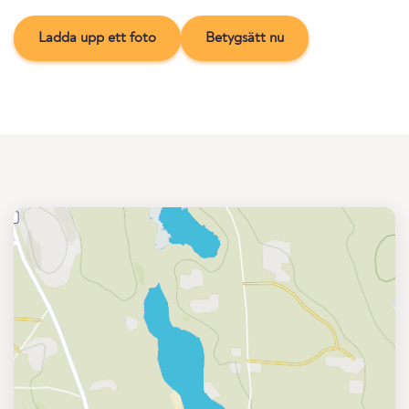
Ladda upp ett foto
Betygsätt nu