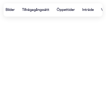
Bilder
Tillvägagångssätt
Öppettider
Inträde
Vat