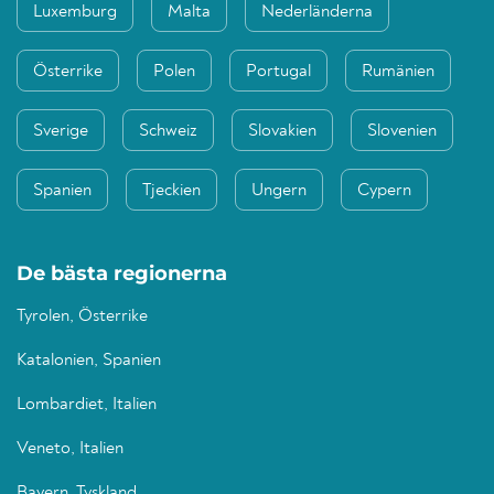
Luxemburg
Malta
Nederländerna
Österrike
Polen
Portugal
Rumänien
Sverige
Schweiz
Slovakien
Slovenien
Spanien
Tjeckien
Ungern
Cypern
De bästa regionerna
Tyrolen, Österrike
Katalonien, Spanien
Lombardiet, Italien
Veneto, Italien
Bayern, Tyskland