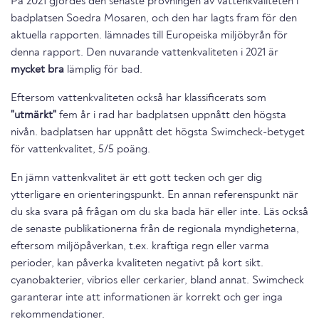
På 2021 gjordes den senaste provningen av vattenkvaliteten i
badplatsen Soedra Mosaren, och den har lagts fram för den
aktuella rapporten. lämnades till Europeiska miljöbyrån för
denna rapport. Den nuvarande vattenkvaliteten i 2021 är
mycket bra
lämplig för bad.
Eftersom vattenkvaliteten också har klassificerats som
"utmärkt"
fem år i rad har badplatsen uppnått den högsta
nivån. badplatsen har uppnått det högsta Swimcheck-betyget
för vattenkvalitet, 5/5 poäng.
En jämn vattenkvalitet är ett gott tecken och ger dig
ytterligare en orienteringspunkt. En annan referenspunkt när
du ska svara på frågan om du ska bada här eller inte. Läs också
de senaste publikationerna från de regionala myndigheterna,
eftersom miljöpåverkan, t.ex. kraftiga regn eller varma
perioder, kan påverka kvaliteten negativt på kort sikt.
cyanobakterier, vibrios eller cerkarier, bland annat. Swimcheck
garanterar inte att informationen är korrekt och ger inga
rekommendationer.