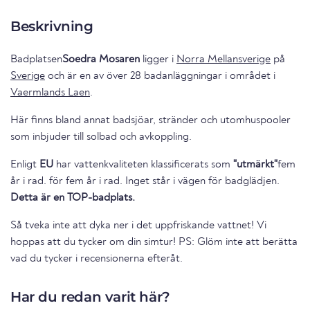
Beskrivning
Badplatsen
Soedra Mosaren
ligger i
Norra Mellansverige
på
Sverige
och är en av över 28 badanläggningar i området i
Vaermlands Laen
.
Här finns bland annat badsjöar, stränder och utomhuspooler
som inbjuder till solbad och avkoppling.
Enligt
EU
har vattenkvaliteten klassificerats som
"utmärkt"
fem
år i rad. för fem år i rad. Inget står i vägen för badglädjen.
Detta är en TOP-badplats.
Så tveka inte att dyka ner i det uppfriskande vattnet! Vi
hoppas att du tycker om din simtur! PS: Glöm inte att berätta
vad du tycker i recensionerna efteråt.
Har du redan varit här?