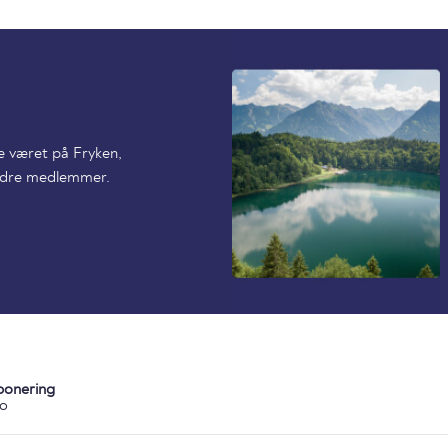
de været på Fryken,
andre medlemmer.
ponering
ko