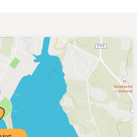
s kort