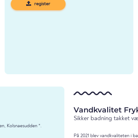
register
Vandkvalitet Fr
Sikker badning takket v
en, Kolsnaesudden *.
På 2021 blev vandkvaliteten i 