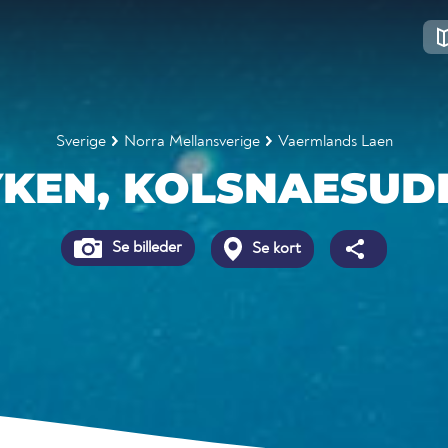
Sverige
Norra Mellansverige
Vaermlands Laen
YKEN, KOLSNAESUD
Se billeder
Se kort