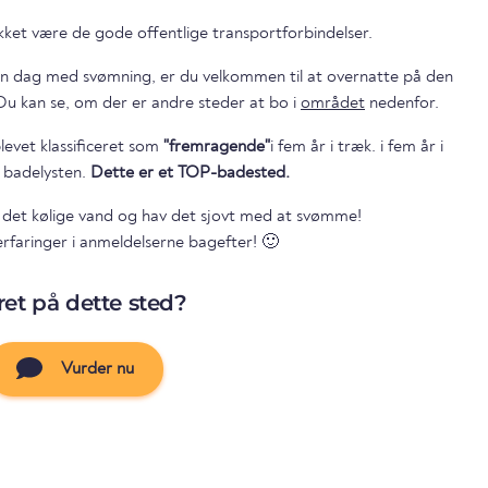
ket være de gode offentlige transportforbindelser.
 en dag med svømning, er du velkommen til at overnatte på den
ærliggende campingplads. Du kan se, om der er andre steder at bo i
området
nedenfor.
levet klassificeret som
"fremragende"
i fem år i træk. i fem år i
r badelysten.
Dette er et TOP-badested.
 det kølige vand og hav det sjovt med at svømme!
erfaringer i anmeldelserne bagefter! 🙂
et på dette sted?
Vurder nu