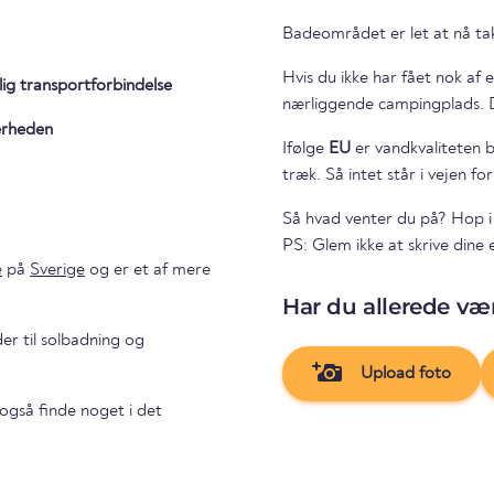
Badeområdet er let at nå tak
Hvis du ikke har fået nok af
lig transportforbindelse
n
ærheden
Ifølge
EU
er vandkvaliteten b
træk. Så intet står i vejen fo
Så hvad venter du på? Hop i
PS: Glem ikke at skrive dine 
e
på
Sverige
og er et af mere
Har du allerede vær
er til solbadning og
Upload foto
også finde noget i det