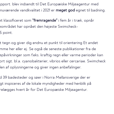
apport. blev indsendt til Det Europæiske Miljøagentur med
nuværende vandkvalitet i 2021 er
meget god
egnet til badning.
t klassificeret som
"fremragende"
i fem år i træk, opnår
området har opnået den højeste Swimcheck-
5 point.
t tegn og giver dig endnu et punkt til orientering Et andet
mme her eller ej. Se også de seneste publikationer fra de
påvirkninger som f.eks. kraftig regn eller varme perioder kan
ort sigt. bl.a. cyanobakterier, vibrios eller cercariae. Swimcheck
en af oplysningerne og giver ingen anbefalinger.
nd 39 badesteder og søer i Norra Mellansverige der er
gt inspiceres af de lokale myndigheder med henblik på
relægges hvert år for Det Europæiske Miljøagentur.