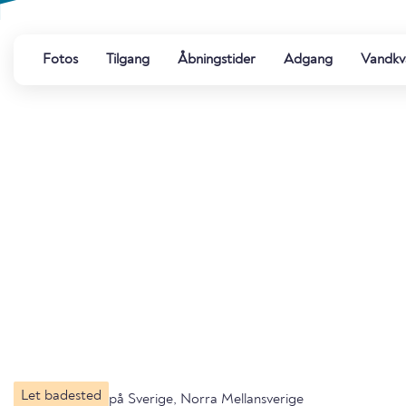
Fotos
Tilgang
Åbningstider
Adgang
Vandkva
Let badested
på Sverige, Norra Mellansverige