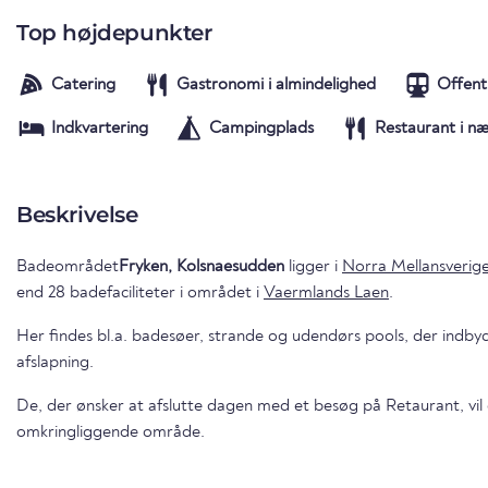
Top højdepunkter
Catering
Gastronomi i almindelighed
Offent
Indkvartering
Campingplads
Restaurant i n
Beskrivelse
Badeområdet
Fryken, Kolsnaesudden
ligger i
Norra Mellansverig
end 28 badefaciliteter i området i
Vaermlands Laen
.
Her findes bl.a. badesøer, strande og udendørs pools, der indbyd
afslapning.
De, der ønsker at afslutte dagen med et besøg på Retaurant, vil 
omkringliggende område.