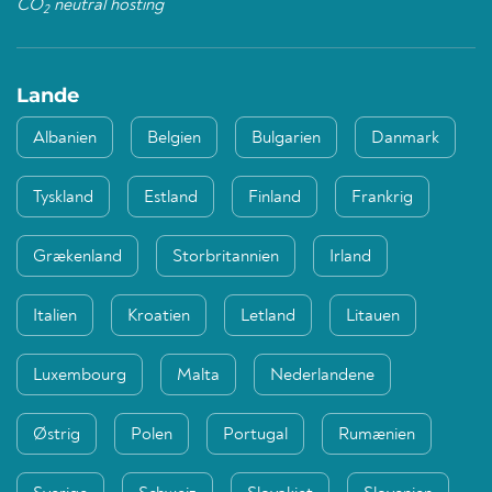
CO
neutral hosting
2
Lande
Albanien
Belgien
Bulgarien
Danmark
Tyskland
Estland
Finland
Frankrig
Grækenland
Storbritannien
Irland
Italien
Kroatien
Letland
Litauen
Luxembourg
Malta
Nederlandene
Østrig
Polen
Portugal
Rumænien