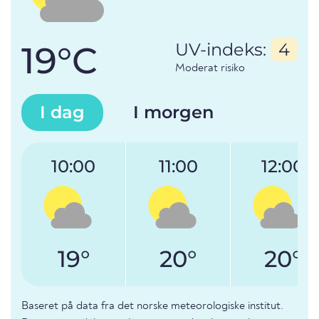
19°C
UV-indeks:
4
Moderat risiko
I dag
I morgen
10:00
11:00
12:00
19°
20°
20°
Baseret på data fra det norske meteorologiske institut.