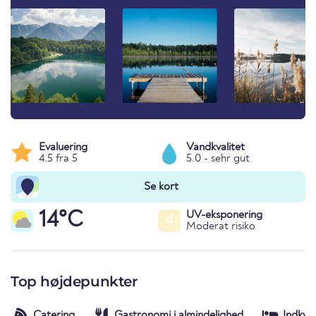
Evaluering
Vandkvalitet
4.5 fra 5
5.0 - sehr gut
Se kort
14°C
UV-eksponering
4
Moderat risiko
Top højdepunkter
Catering
Gastronomi i almindelighed
Indkva