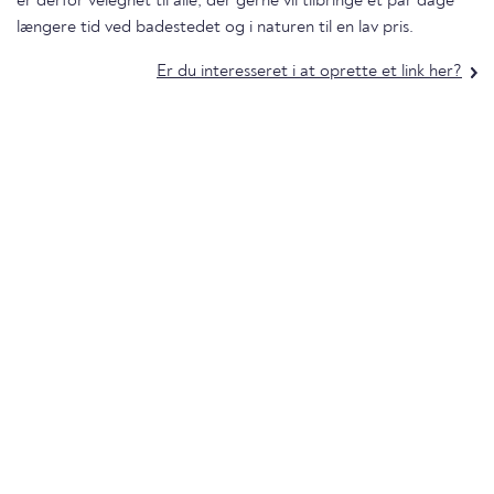
er derfor velegnet til alle, der gerne vil tilbringe et par dage
længere tid ved badestedet og i naturen til en lav pris.
Er du interesseret i at oprette et link her?