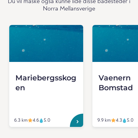
Du vil måske også kunne lide disse badesteder i
Norra Mellansverige
Mariebergsskog
Vaenern
en
Bomstad
6.3 km
4.6
5.0
9.9 km
4.3
5.0