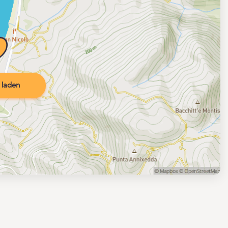
 laden