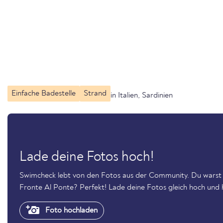
Einfache Badestelle
Strand
in Italien, Sardinien
Lade deine Fotos hoch!
Swimcheck lebt von den Fotos aus der Community. Du warst
Fronte Al Ponte? Perfekt! Lade deine Fotos gleich hoch und 
Foto hochladen