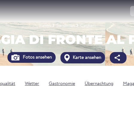
Italien
Sardinien
Cagliari
GIA DI FRONTE AL
Fotos ansehen
Karte ansehen
qualität
Wetter
Gastronomie
Übernachtung
Maga