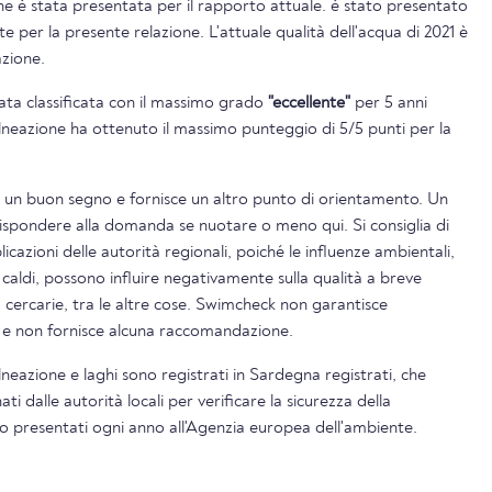
e è stata presentata per il rapporto attuale. è stato presentato
e per la presente relazione. L'attuale qualità dell'acqua di 2021 è
azione.
tata classificata con il massimo grado
"eccellente"
per 5 anni
balneazione ha ottenuto il massimo punteggio di 5/5 punti per la
è un buon segno e fornisce un altro punto di orientamento. Un
rispondere alla domanda se nuotare o meno qui. Si consiglia di
icazioni delle autorità regionali, poiché le influenze ambientali,
 caldi, possono influire negativamente sulla qualità a breve
o cercarie, tra le altre cose. Swimcheck non garantisce
i e non fornisce alcuna raccomandazione.
alneazione e laghi sono registrati in Sardegna registrati, che
 dalle autorità locali per verificare la sicurezza della
ono presentati ogni anno all'Agenzia europea dell'ambiente.