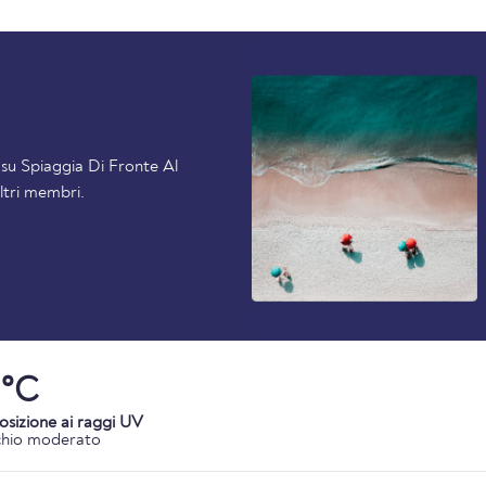
i su Spiaggia Di Fronte Al
altri membri.
1°C
osizione ai raggi UV
chio moderato