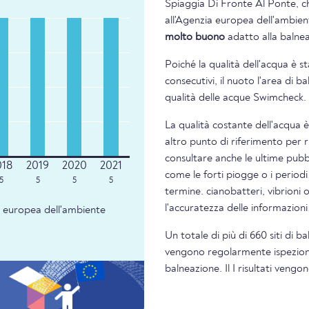
Spiaggia Di Fronte Al Ponte, ch
all'Agenzia europea dell'ambient
molto buono
adatto alla balne
Poiché la qualità dell'acqua è s
consecutivi, il nuoto l'area di 
qualità delle acque Swimcheck.
La qualità costante dell'acqua 
altro punto di riferimento per 
consultare anche le ultime pubbl
come le forti piogge o i periodi
5
5
5
5
termine. cianobatteri, vibrioni 
l'accuratezza delle informazion
ia europea dell'ambiente
Un totale di più di 660 siti di b
vengono regolarmente ispezionati
balneazione. Il I risultati veng