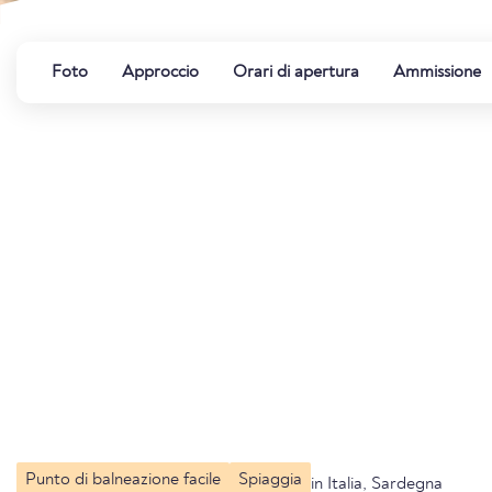
Foto
Approccio
Orari di apertura
Ammissione
Punto di balneazione facile
Spiaggia
in Italia, Sardegna