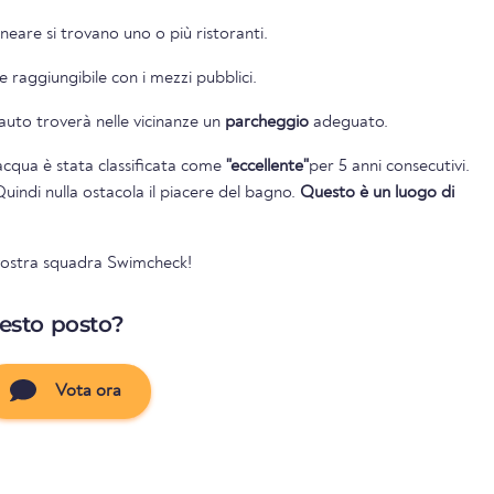
neare si trovano uno o più ristoranti.
 raggiungibile con i mezzi pubblici.
 auto troverà nelle vicinanze un
parcheggio
adeguato.
l'acqua è stata classificata come
"eccellente"
per 5 anni consecutivi.
Quindi nulla ostacola il piacere del bagno.
Questo è un luogo di
 vostra squadra Swimcheck!
uesto posto?
Vota ora