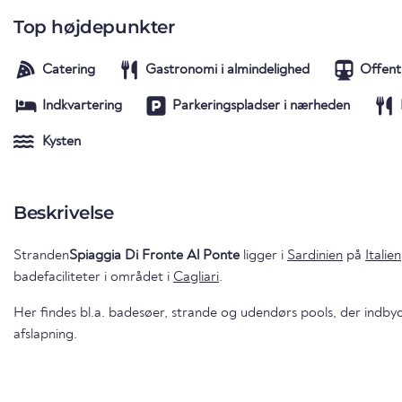
Top højdepunkter
Catering
Gastronomi i almindelighed
Offent
Indkvartering
Parkeringspladser i nærheden
Kysten
Beskrivelse
Stranden
Spiaggia Di Fronte Al Ponte
ligger i
Sardinien
på
Italien
badefaciliteter i området i
Cagliari
.
Her findes bl.a. badesøer, strande og udendørs pools, der indbyd
afslapning.