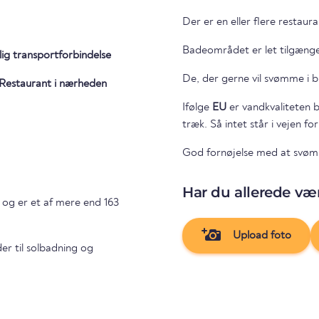
Der er en eller flere restau
Badeområdet er let tilgængel
lig transportforbindelse
De, der gerne vil svømme i b
Restaurant i nærheden
Ifølge
EU
er vandkvaliteten b
træk. Så intet står i vejen fo
God fornøjelse med at svø
Har du allerede vær
og er et af mere end 163
Upload foto
er til solbadning og