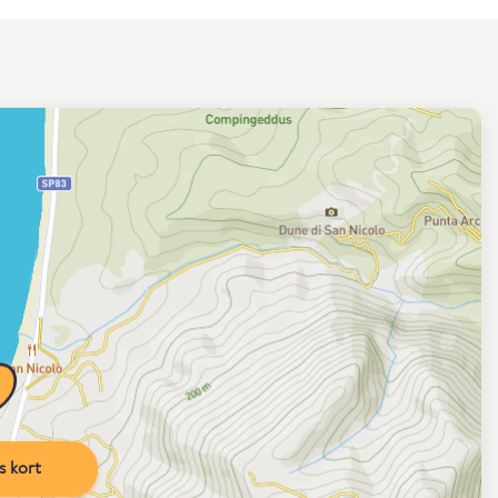
s kort