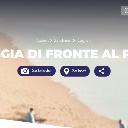
Italien
Sardinien
Cagliari
GIA DI FRONTE AL
Se billeder
Se kort