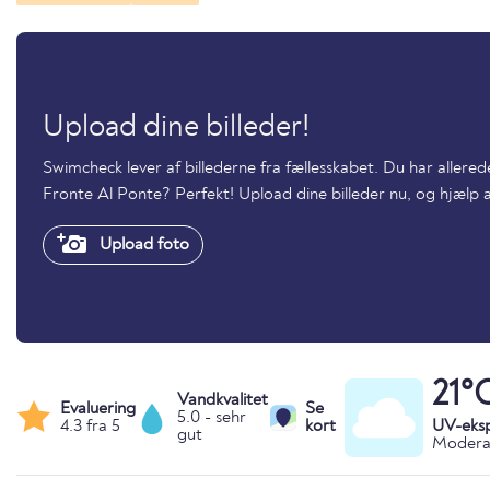
Upload dine billeder!
Swimcheck lever af billederne fra fællesskabet. Du har allere
Fronte Al Ponte? Perfekt! Upload dine billeder nu, og hjæl
Upload foto
21°
Vandkvalitet
Evaluering
Se
5.0 - sehr
4.3 fra 5
kort
UV-eks
gut
Moderat