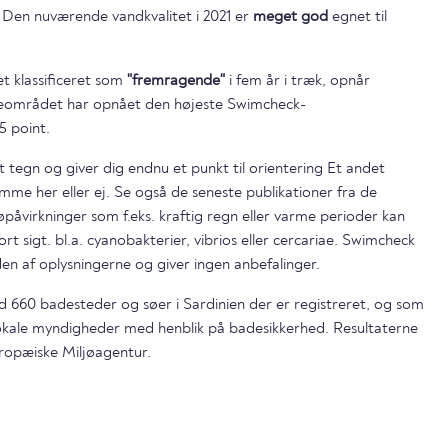
 Den nuværende vandkvalitet i 2021 er
meget god
egnet til
t klassificeret som
"fremragende"
i fem år i træk, opnår
området har opnået den højeste Swimcheck-
5 point.
t tegn og giver dig endnu et punkt til orientering Et andet
mme her eller ej. Se også de seneste publikationer fra de
påvirkninger som f.eks. kraftig regn eller varme perioder kan
ort sigt. bl.a. cyanobakterier, vibrios eller cercariae. Swimcheck
en af oplysningerne og giver ingen anbefalinger.
nd 660 badesteder og søer i Sardinien der er registreret, og som
lokale myndigheder med henblik på badesikkerhed. Resultaterne
ropæiske Miljøagentur.