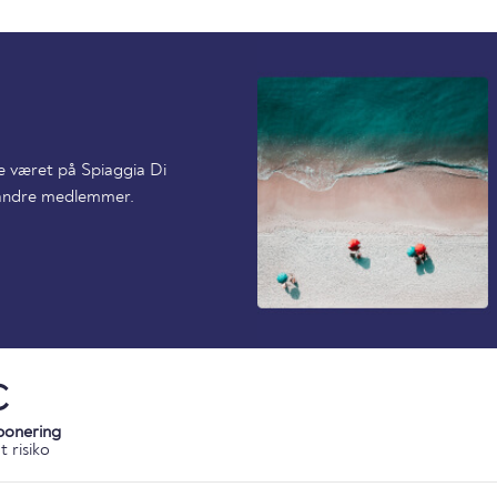
de været på Spiaggia Di
p andre medlemmer.
C
ponering
 risiko