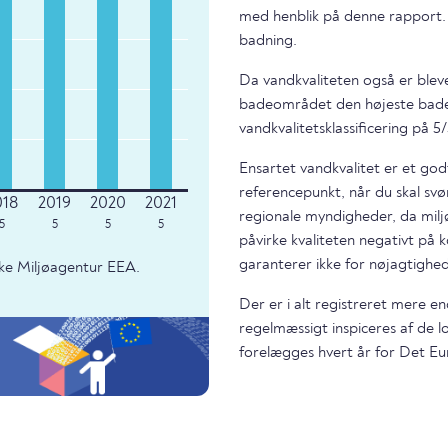
med henblik på denne rapport.
badning.
Da vandkvaliteten også er bleve
badeområdet den højeste bade
vandkvalitetsklassificering på 5/
Ensartet vandkvalitet er et god
referencepunkt, når du skal svø
regionale myndigheder, da miljø
5
5
5
5
påvirke kvaliteten negativt på k
garanterer ikke for nøjagtighed
ke Miljøagentur EEA.
Der er i alt registreret mere e
regelmæssigt inspiceres af de 
forelægges hvert år for Det Eu