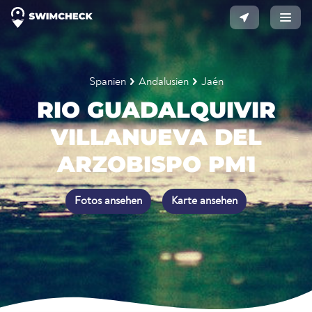
Spanien
Andalusien
Jaén
RIO GUADALQUIVIR
VILLANUEVA DEL
ARZOBISPO PM1
Fotos ansehen
Karte ansehen