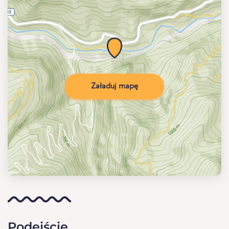
Załaduj mapę
Podejście