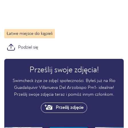
Łatwe miejsce do kąpieli
Podziel się
Prześlij swoje zdjęcia!
Swimcheck żyje ze zdjęć społeczności. Byłeś już na Rio
Guadalquivir Villanueva Del Arzobispo Pm1- idealnie!
Prześlij swoje zdjęcia teraz i pomóż innym członkom.
Prześlij zdjęcie