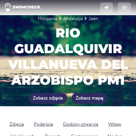
Hiszpania
Andaluzja
Jaén
RIO
GUADALQUIVIR
VILLANUEVA DEL
ARZOBISPO PM1
Zobacz zdjęcia
Zobacz mapę
Zdjęcia
Podejście
Godziny otwarcia
Wstęp