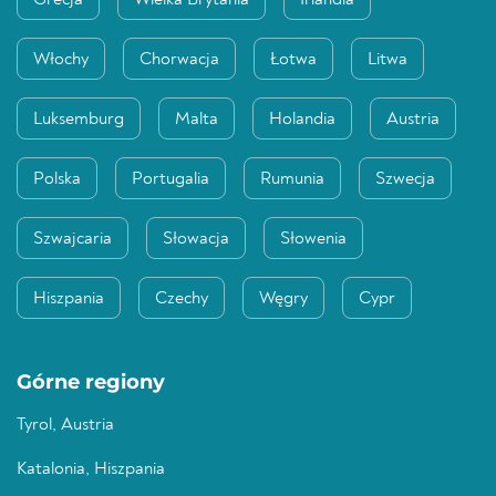
Grecja
Wielka Brytania
Irlandia
Włochy
Chorwacja
Łotwa
Litwa
Luksemburg
Malta
Holandia
Austria
Polska
Portugalia
Rumunia
Szwecja
Szwajcaria
Słowacja
Słowenia
Hiszpania
Czechy
Węgry
Cypr
Górne regiony
Tyrol, Austria
Katalonia, Hiszpania