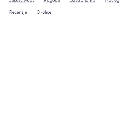
Jakość wody
Pogoda
Gastronomia
Nocleg
Recenzje
Okolice