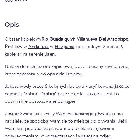
Rzeka
Opis
Obszar kąpielowy
Rio Guadalquivir Villanueva Del Arzobispo
Pm1
leży w
Andaluzja
w
Hiszpania
i jest jednym z ponad 9
kąpielisk na terenie
Jaén
.
Należą do nich jeziora kąpielowe, plaże i baseny zewnętrzne,
które zapraszają do opalania i relaksu.
Jakość wody przez 5 kolejnych lat była klasyfikowana
jako
co
najmniej "dobra".
"dobry"
przez pięć lat z rzędu. Jest to
optymalnie dostosowane do kąpieli.
Zespół Swimcheck życzy Wam wspaniałego pływania i ma
nadzieję, że spodoba Wam się to miejsce do pływania! Jeśli
Wam się spodoba, zapraszam do dzielenia się swoimi
doświadczeniami w komentarzach i wrzucania zdjęć.