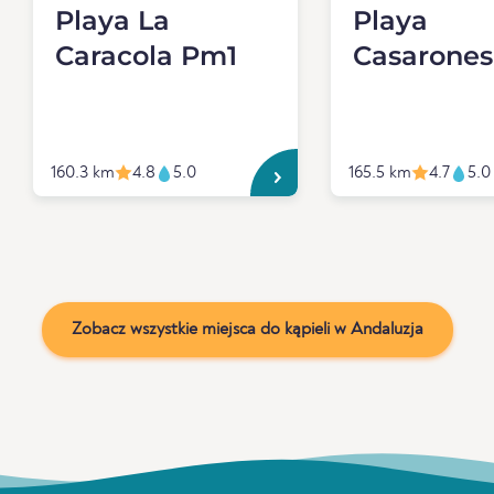
Playa La
Playa
Caracola Pm1
Casarone
160.3 km
4.8
5.0
165.5 km
4.7
5.0
Zobacz wszystkie miejsca do kąpieli w Andaluzja