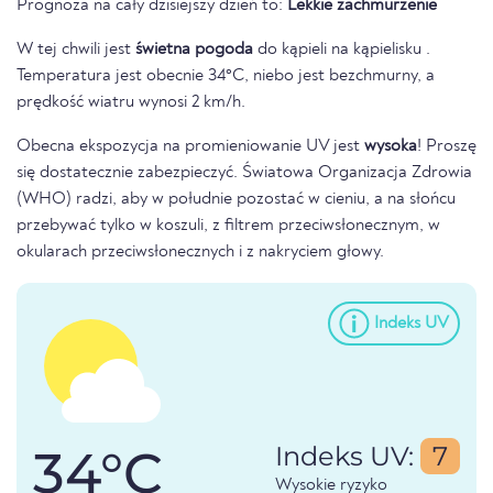
Prognoza na cały dzisiejszy dzień to:
Lekkie zachmurzenie
W tej chwili jest
świetna pogoda
do kąpieli na kąpielisku .
Temperatura jest obecnie 34°C, niebo jest bezchmurny, a
prędkość wiatru wynosi 2 km/h.
Obecna ekspozycja na promieniowanie UV jest
wysoka
! Proszę
się dostatecznie zabezpieczyć. Światowa Organizacja Zdrowia
(WHO) radzi, aby w południe pozostać w cieniu, a na słońcu
przebywać tylko w koszuli, z filtrem przeciwsłonecznym, w
okularach przeciwsłonecznych i z nakryciem głowy.
Indeks UV
34°C
Indeks UV:
7
Wysokie ryzyko