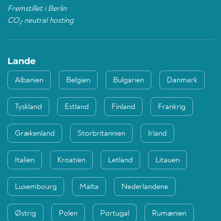
Fremstillet i Berlin
CO
neutral hosting
2
Lande
Albanien
Belgien
Bulgarien
Danmark
Tyskland
Estland
Finland
Frankrig
Grækenland
Storbritannien
Irland
Italien
Kroatien
Letland
Litauen
Luxembourg
Malta
Nederlandene
Østrig
Polen
Portugal
Rumænien