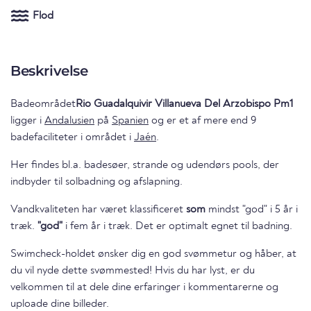
Flod
Beskrivelse
Badeområdet
Rio Guadalquivir Villanueva Del Arzobispo Pm1
ligger i
Andalusien
på
Spanien
og er et af mere end 9
badefaciliteter i området i
Jaén
.
Her findes bl.a. badesøer, strande og udendørs pools, der
indbyder til solbadning og afslapning.
Vandkvaliteten har været klassificeret
som
mindst "god" i 5 år i
træk.
"god"
i fem år i træk. Det er optimalt egnet til badning.
Swimcheck-holdet ønsker dig en god svømmetur og håber, at
du vil nyde dette svømmested! Hvis du har lyst, er du
velkommen til at dele dine erfaringer i kommentarerne og
uploade dine billeder.