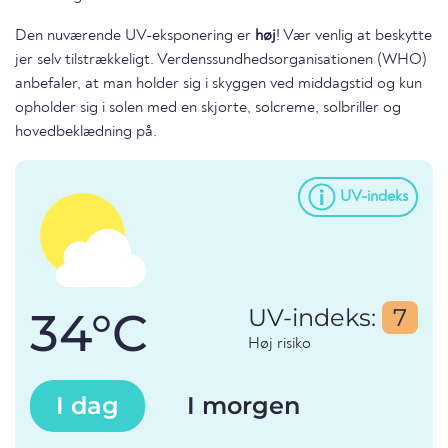
Den nuværende UV-eksponering er
høj
! Vær venlig at beskytte
jer selv tilstrækkeligt. Verdenssundhedsorganisationen (WHO)
anbefaler, at man holder sig i skyggen ved middagstid og kun
opholder sig i solen med en skjorte, solcreme, solbriller og
hovedbeklædning på.
UV-indeks
34°C
UV-indeks:
7
Høj risiko
I dag
I morgen