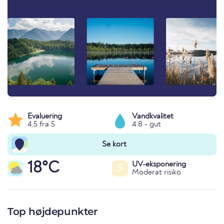
Evaluering
Vandkvalitet
4.5 fra 5
4.8 - gut
Se kort
18°C
UV-eksponering
5
Moderat risiko
Top højdepunkter