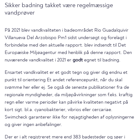
Sikker badning takket være regelmæssige
vandprøver
På 2021 blev vandkvaliteten i badeområdet Rio Guadalquivir
Villanueva Del Arzobispo Pm1 sidst undersøgt og forelagt i
forbindelse med den aktuelle rapport. blev indsendt til Det
Europæiske Miljøagentur med henblik på denne rapport. Den
nuværende vandkvalitet i 2021 er
godt
egnet til badning.
Ensartet vandkvalitet er et godt tegn og giver dig endnu et
punkt til orientering Et andet referencepunkt, når du skal
svømme her eller ej. Se også de seneste publikationer fra de
regionale myndigheder, da miljøpåvirkninger som f.eks. kraftig
regn eller varme perioder kan påvirke kvaliteten negativt på
kort sigt. bl.a. cyanobakterier, vibrios eller cercariae.
Swimcheck garanterer ikke for nøjagtigheden af oplysningerne
og giver ingen anbefalinger.
Der er i alt registreret mere end 383 badesteder og søer i