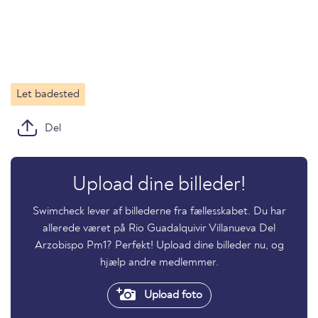
Let badested
Del
Upload dine billeder!
Swimcheck lever af billederne fra fællesskabet. Du har
allerede været på Rio Guadalquivir Villanueva Del
Arzobispo Pm1? Perfekt! Upload dine billeder nu, og
hjælp andre medlemmer.
Upload foto