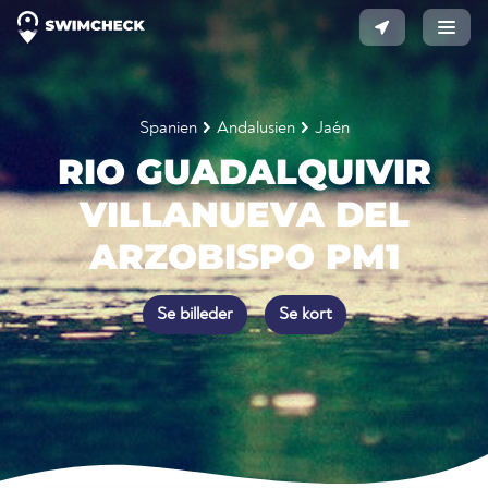
Spanien
Andalusien
Jaén
RIO GUADALQUIVIR
VILLANUEVA DEL
ARZOBISPO PM1
Se billeder
Se kort