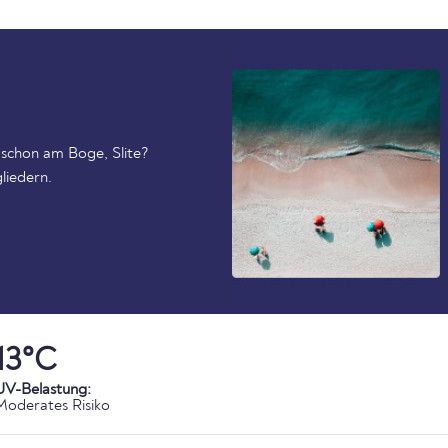
schon am Boge, Slite?
liedern.
13°C
UV-Belastung:
Moderates Risiko