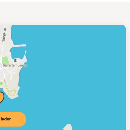
 laden