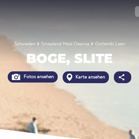
Schweden
Smaaland Med Oearna
Gotlands Laen
BOGE, SLITE
Fotos ansehen
Karte ansehen