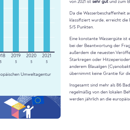
von 2021 ist
sehr gut
und zum B
Da die Wasserbeschaffenheit a
klassifiziert wurde, erreicht d
5/5 Punkten.
Eine konstante Wassergüte ist 
bei der Beantwortung der Frage
außerdem die neuesten Veröffe
Starkregen oder Hitzeperioden 
5
5
5
5
anderem Blaualgen (Cyanobakte
übernimmt keine Grantie für di
Europäischen Umweltagentur
Insgesamt sind mehr als 86 Bad
regelmäßig von den lokalen Beh
werden jährlich an die europäi