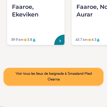
Faaroe,
Faaroe, No
Ekeviken
Aurar
39.9 km
3.8
43.7 km
4.3
Voir tous les lieux de baignade à Smaaland Med
Oearna