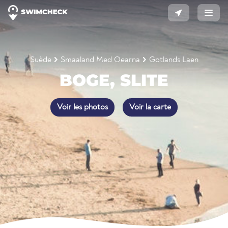
Suède
Smaaland Med Oearna
Gotlands Laen
BOGE, SLITE
Voir les photos
Voir la carte