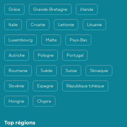
Grèce
Grande-Bretagne
Irlande
Italie
Croatie
Lettonie
Lituanie
Luxembourg
Malte
Pays-Bas
Autriche
Pologne
Portugal
Roumanie
Suède
Suisse
Slovaquie
Slovénie
Espagne
République tchèque
Hongrie
Chypre
Top régions