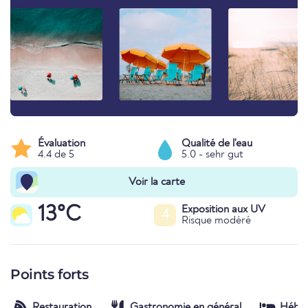
Évaluation
Qualité de l'eau
4.4 de 5
5.0 - sehr gut
Voir la carte
13°C
Exposition aux UV
4
Risque modéré
Points forts
Restauration
Gastronomie en général
Hébe