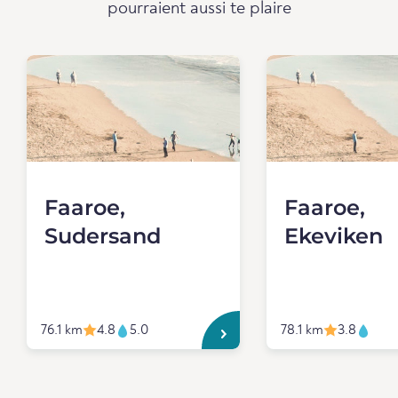
pourraient aussi te plaire
Faaroe,
Faaroe,
Sudersand
Ekeviken
76.1 km
4.8
5.0
78.1 km
3.8