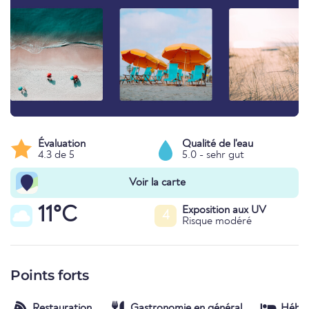
Évaluation
Qualité de l'eau
4.3 de 5
5.0 - sehr gut
Voir la carte
11°C
Exposition aux UV
4
Risque modéré
Points forts
Restauration
Gastronomie en général
Hébe