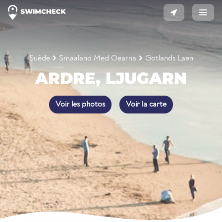
Suède
Smaaland Med Oearna
Gotlands Laen
ARDRE, LJUGARN
Voir les photos
Voir la carte