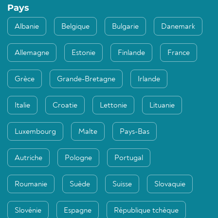
Pays
Albanie
Belgique
Bulgarie
Danemark
Allemagne
Estonie
Finlande
France
Grèce
Grande-Bretagne
Irlande
Italie
Croatie
Lettonie
Lituanie
Luxembourg
Malte
Pays-Bas
Autriche
Pologne
Portugal
Roumanie
Suède
Suisse
Slovaquie
Slovénie
Espagne
République tchèque