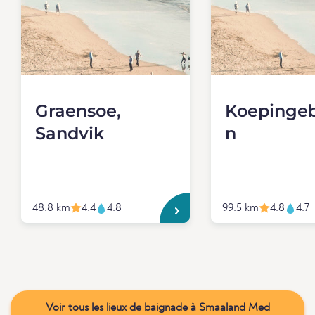
Graensoe,
Koepinge
Sandvik
n
48.8 km
4.4
4.8
99.5 km
4.8
4.7
Voir tous les lieux de baignade à Smaaland Med