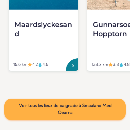
Maardslyckesan
Gunnarso
d
Hopptorn
16.6 km
4.2
4.6
138.2 km
3.8
4.8
Voir tous les lieux de baignade à Smaaland Med
Oearna