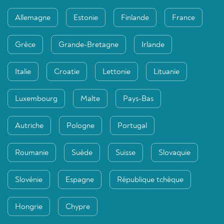
Allemagne
Estonie
Finlande
France
Grèce
Grande-Bretagne
Irlande
Italie
Croatie
Lettonie
Lituanie
Luxembourg
Malte
Pays-Bas
Autriche
Pologne
Portugal
Roumanie
Suède
Suisse
Slovaquie
Slovénie
Espagne
République tchèque
Hongrie
Chypre