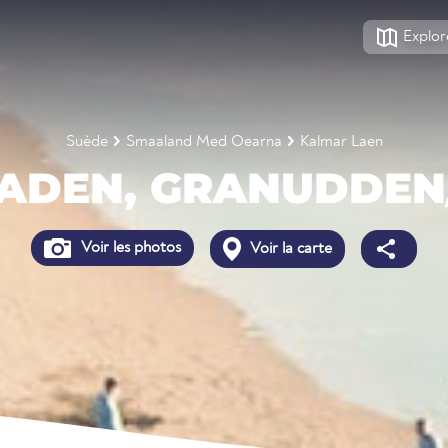
Explor
Suède
Smaaland Med Oearna
Kalmar Laen
TADEN, GRANUDDEN
Voir les photos
Voir la carte