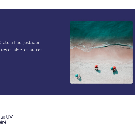
 été à Faerjestaden,
tos et aide les autres
aux UV
éré