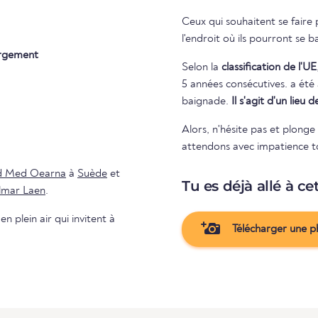
Ceux qui souhaitent se faire
l'endroit où ils pourront se b
rgement
Selon la
classification de l'UE
5 années consécutives. a été attribuée à la baignade. Rien ne s'oppose donc aux plaisirs de la
baignade.
Il s'agit d'un lieu
Alors, n'hésite pas et plong
attendons avec impatience ton
d Med Oearna
à
Suède
et
Tu es déjà allé à ce
lmar Laen
.
n plein air qui invitent à
Télécharger une p