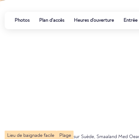
Photos
Plan d'accès
Heures d'ouverture
Entrée
Lieu de baignade facile
Plage
sur Suède, Smaaland Med Oea