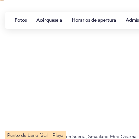
Fotos
Acérquese a
Horarios de apertura
Admis
Punto de baño fácil
Playa
en Suecia, Smaaland Med Oearna