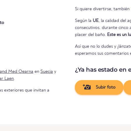
Si quiere divertirse, tambié
Según la
UE
, la calidad del 
to
consecutivos. durante cinco años consecutivos. Así que nada se interpone en el camino del
placer del baño.
Este es un 
Así que no lo dudes y ¡lánza
esperamos sus comentarios en
¿Ya has estado en e
and Med Oearna
en
Suecia
y
ar Laen
.
Subir foto
as exteriores que invitan a