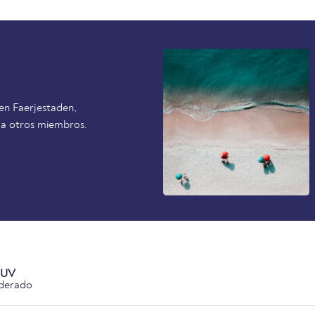
en Faerjestaden,
 a otros miembros.
 UV
derado