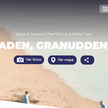
Suecia
Smaaland Med Oearna
Kalmar Laen
TADEN, GRANUDDEN
Ver fotos
Ver mapa