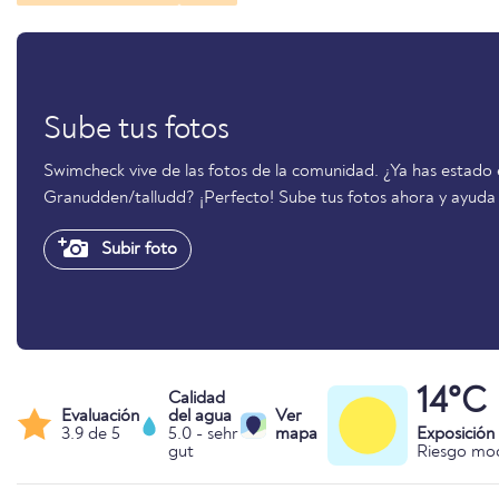
Sube tus fotos
Swimcheck vive de las fotos de la comunidad. ¿Ya has estado 
Granudden/talludd? ¡Perfecto! Sube tus fotos ahora y ayuda
Subir foto
14°C
Calidad
Evaluación
del agua
Ver
3.9 de 5
5.0 - sehr
mapa
Exposición
gut
Riesgo mo