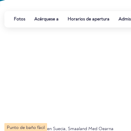
Fotos
Acérquese a
Horarios de apertura
Admis
Punto de baño fácil
en Suecia, Smaaland Med Oearna