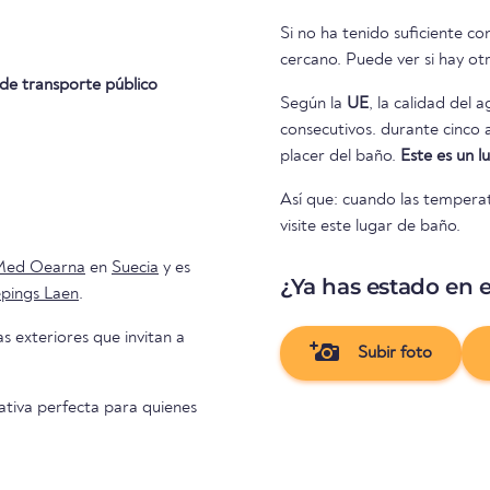
Si no ha tenido suficiente co
cercano. Puede ver si h
de transporte público
Según la
UE
, la calidad del 
consecutivos. durante cinco años consecutivos. Así que nada se interpone en el camino del
placer del baño.
Este es un 
Así que: cuando las temperat
visite este lugar de baño.
Med Oearna
en
Suecia
y es
¿Ya has estado en e
pings Laen
.
as exteriores que invitan a
Subir foto
nativa perfecta para quienes