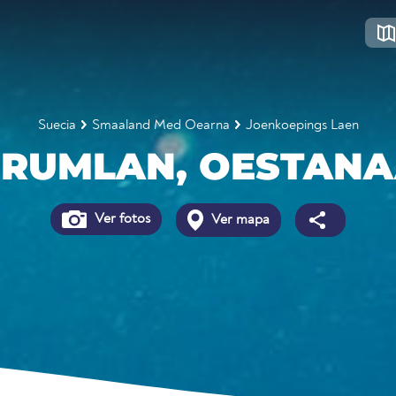
Suecia
Smaaland Med Oearna
Joenkoepings Laen
RUMLAN, OESTAN
Ver fotos
Ver mapa