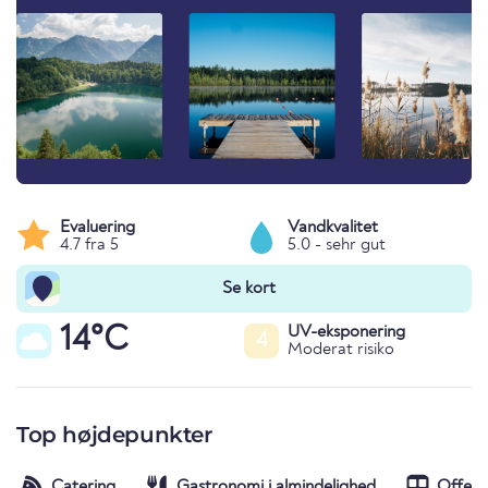
Evaluering
Vandkvalitet
4.7 fra 5
5.0 - sehr gut
Se kort
14°C
UV-eksponering
4
Moderat risiko
Top højdepunkter
Catering
Gastronomi i almindelighed
Offent