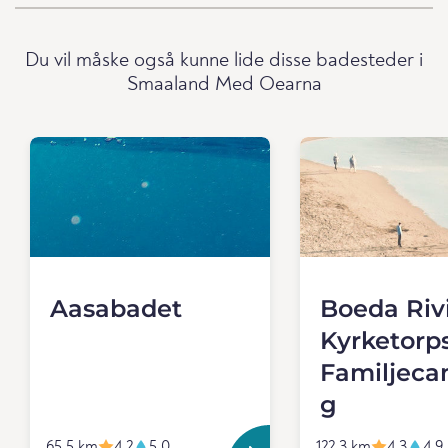
Du vil måske også kunne lide disse badesteder i
Smaaland Med Oearna
Aasabadet
Boeda Riv
Kyrketorp
Familjeca
g
65.5 km
4.2
5.0
122.3 km
4.3
4.9