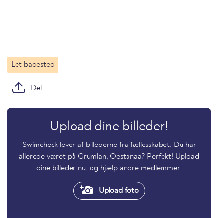
Let badested
Del
Upload dine billeder!
Swimcheck lever af billederne fra fællesskabet. Du har
allerede været på Grumlan, Oestanaa? Perfekt! Upload
dine billeder nu, og hjælp andre medlemmer.
Upload foto