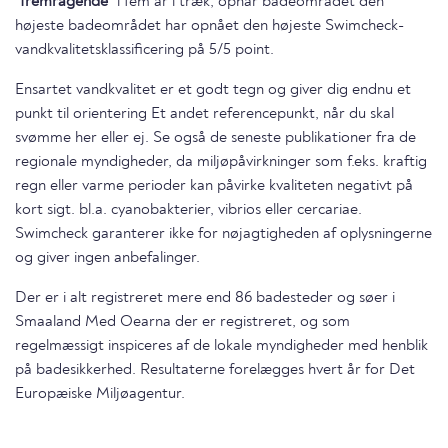
"fremragende"
i fem år i træk, opnår badeområdet den
højeste badeområdet har opnået den højeste Swimcheck-
vandkvalitetsklassificering på 5/5 point.
Ensartet vandkvalitet er et godt tegn og giver dig endnu et
punkt til orientering Et andet referencepunkt, når du skal
svømme her eller ej. Se også de seneste publikationer fra de
regionale myndigheder, da miljøpåvirkninger som f.eks. kraftig
regn eller varme perioder kan påvirke kvaliteten negativt på
kort sigt. bl.a. cyanobakterier, vibrios eller cercariae.
Swimcheck garanterer ikke for nøjagtigheden af oplysningerne
og giver ingen anbefalinger.
Der er i alt registreret mere end 86 badesteder og søer i
Smaaland Med Oearna der er registreret, og som
regelmæssigt inspiceres af de lokale myndigheder med henblik
på badesikkerhed. Resultaterne forelægges hvert år for Det
Europæiske Miljøagentur.