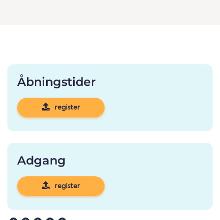
Åbningstider
register
Adgang
register