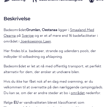
Beskrivelse
Badeområdet
Grumlan, Oestanaa
ligger i
Smaaland Med
Oearna
på
Sverige
og er et af mere end 16 badefaciliteter i
området i
Joenkoepings Laen
.
Her findes bl.a. badesøer, strande og udendørs pools, der
indbyder til solbadning og afslapning.
Badeområdet er let at nå med offentlig transport, et perfekt
alternativ for dem, der ønsker at undvære bilen.
Hvis du ikke har fået nok af en dag med svømning, er du
velkommen til at overnatte på den nærliggende campingplads.
Du kan se, om der er andre steder at bo i
området
nedenfor.
Ifølge
EU
er vandkvaliteten blevet klassificeret som