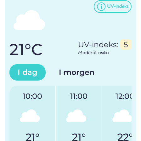
UV-indeks
21°C
UV-indeks:
5
Moderat risiko
I dag
I morgen
10:00
11:00
12:00
21°
21°
22°