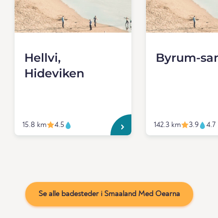
Hellvi,
Byrum-sa
Hideviken
15.8 km
4.5
142.3 km
3.9
4.7
Se alle badesteder i Smaaland Med Oearna