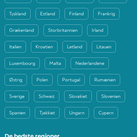
Tyskland
Estland
Finland
Frankrig
Grækenland
Storbritannien
Irland
Italien
Kroatien
Letland
Litauen
Luxembourg
Malta
Nederlandene
Østrig
Polen
Portugal
Rumænien
Sverige
Schweiz
Slovakiet
Slovenien
Spanien
Tjekkiet
Ungarn
Cypern
De bedste regioner