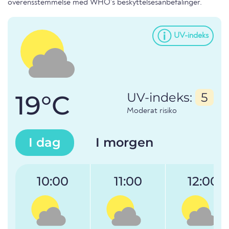
overensstemmelse med WHO's beskyttelsesanbefalinger.
UV-indeks
19°C
UV-indeks:
5
Moderat risiko
I dag
I morgen
10:00
11:00
12:00