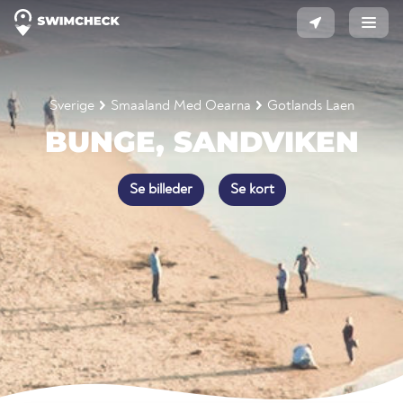
Sverige
Smaaland Med Oearna
Gotlands Laen
BUNGE, SANDVIKEN
Se billeder
Se kort