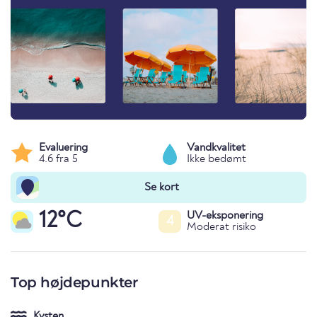
Evaluering
Vandkvalitet
4.6 fra 5
Ikke bedømt
Se kort
12°C
UV-eksponering
4
Moderat risiko
Top højdepunkter
Kysten