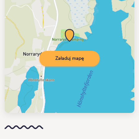
Załaduj mapę