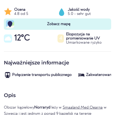
Ocena
Jakość wody
4.8 od 5
5.0 - sehr gut
Zobacz mapę
Ekspozycja na
12°C
4
promieniowanie UV
Umiarkowane ryzyko
Najważniejsze informacje
Połączenie transportu publicznego
Zakwaterowanie
Opis
Obszar kąpielowy
Norraryd
leży w
Smaaland Med Oearna
w
Szwecja
i jest jednym z ponad 9 kąpielisk na terenie