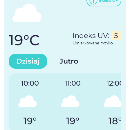
Indeks UV
19°C
Indeks UV:
5
Umiarkowane ryzyko
Dzisiaj
Jutro
10:00
11:00
12:00
19°
19°
18°