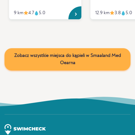
9 km
4.7
5.0
12.9 km
3.8
5.0
Zobacz wszystkie miejsca do kąpieli w Smaaland Med
Oearna