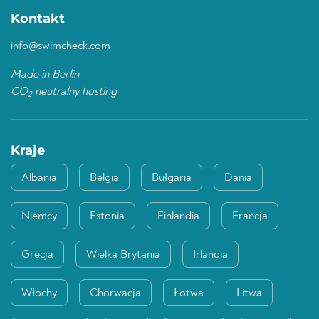
Kontakt
info@swimcheck.com
Made in Berlin
CO
neutralny hosting
2
Kraje
Albania
Belgia
Bułgaria
Dania
Niemcy
Estonia
Finlandia
Francja
Grecja
Wielka Brytania
Irlandia
Włochy
Chorwacja
Łotwa
Litwa