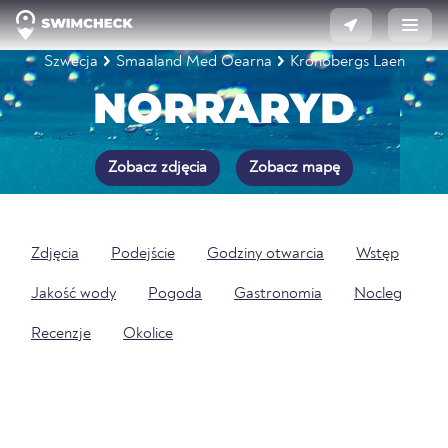
Szwecja
Smaaland Med Oearna
Kronobergs Laen
NORRARYD
Zobacz zdjęcia
Zobacz mapę
Zdjęcia
Podejście
Godziny otwarcia
Wstęp
Jakość wody
Pogoda
Gastronomia
Nocleg
Recenzje
Okolice