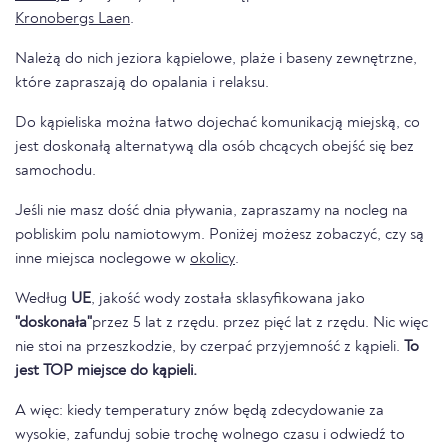
Kronobergs Laen
.
Należą do nich jeziora kąpielowe, plaże i baseny zewnętrzne,
które zapraszają do opalania i relaksu.
Do kąpieliska można łatwo dojechać komunikacją miejską, co
jest doskonałą alternatywą dla osób chcących obejść się bez
samochodu.
Jeśli nie masz dość dnia pływania, zapraszamy na nocleg na
pobliskim polu namiotowym. Poniżej możesz zobaczyć, czy są
inne miejsca noclegowe w
okolicy
.
Według
UE
, jakość wody została sklasyfikowana jako
"doskonała"
przez 5 lat z rzędu. przez pięć lat z rzędu. Nic więc
nie stoi na przeszkodzie, by czerpać przyjemność z kąpieli.
To
jest TOP miejsce do kąpieli.
A więc: kiedy temperatury znów będą zdecydowanie za
wysokie, zafunduj sobie trochę wolnego czasu i odwiedź to