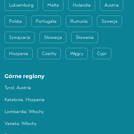
Luksemburg
Malta
Holandia
Austria
Polska
Portugalia
Rumunia
Szwecja
Szwajcaria
Słowacja
Słowenia
Hiszpania
Czechy
Węgry
Cypr
Górne regiony
Tyrol, Austria
Katalonia, Hiszpania
Lombardia, Włochy
Veneto, Włochy