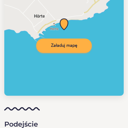
Załaduj mapę
Podejście