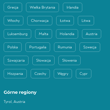
Grecja
Wielka Brytania
Irlandia
Włochy
Chorwacja
Łotwa
Litwa
Luksemburg
Malta
Holandia
Austria
Polska
Portugalia
Rumunia
Szwecja
Szwajcaria
Słowacja
Słowenia
Hiszpania
Czechy
Węgry
Cypr
Górne regiony
Tyrol, Austria