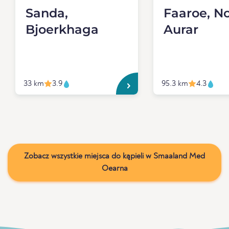
Sanda,
Faaroe, No
Bjoerkhaga
Aurar
33 km
3.9
95.3 km
4.3
Zobacz wszystkie miejsca do kąpieli w Smaaland Med
Oearna