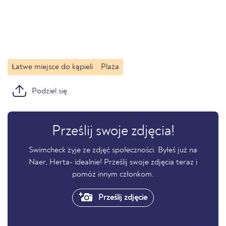
Łatwe miejsce do kąpieli
Plaża
Podziel się
Prześlij swoje zdjęcia!
Swimcheck żyje ze zdjęć społeczności. Byłeś już na
Naer, Herta- idealnie! Prześlij swoje zdjęcia teraz i
pomóż innym członkom.
Prześlij zdjęcie