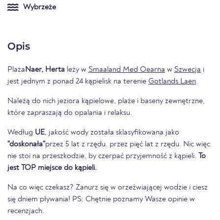
Wybrzeże
Opis
Plaża
Naer, Herta
leży w
Smaaland Med Oearna
w
Szwecja
i
jest jednym z ponad 24 kąpielisk na terenie
Gotlands Laen
.
Należą do nich jeziora kąpielowe, plaże i baseny zewnętrzne,
które zapraszają do opalania i relaksu.
Według
UE
, jakość wody została sklasyfikowana jako
"doskonała"
przez 5 lat z rzędu. przez pięć lat z rzędu. Nic więc
nie stoi na przeszkodzie, by czerpać przyjemność z kąpieli.
To
jest TOP miejsce do kąpieli.
Na co więc czekasz? Zanurz się w orzeźwiającej wodzie i ciesz
się dniem pływania! PS: Chętnie poznamy Wasze opinie w
recenzjach.