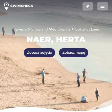
Szwecja
Smaaland Med Oearna
Gotlands Laen
NAER, HERTA
Zobacz zdjęcia
Zobacz mapę