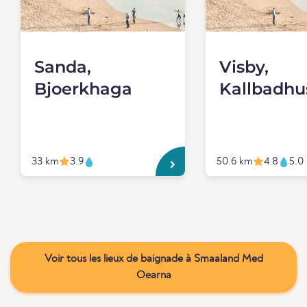
Sanda,
Visby,
Bjoerkhaga
Kallbadhu
33 km
3.9
50.6 km
4.8
5.0
Voir tous les lieux de baignade à Smaaland Med
Oearna