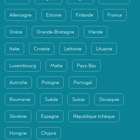
Allemagne
Estonie
Finlande
France
Grèce
Grande-Bretagne
Irlande
Italie
Croatie
Lettonie
Lituanie
Luxembourg
Malte
Pays-Bas
Autriche
Pologne
Portugal
Roumanie
Suède
Suisse
Slovaquie
Slovénie
Espagne
République tchèque
Hongrie
Chypre