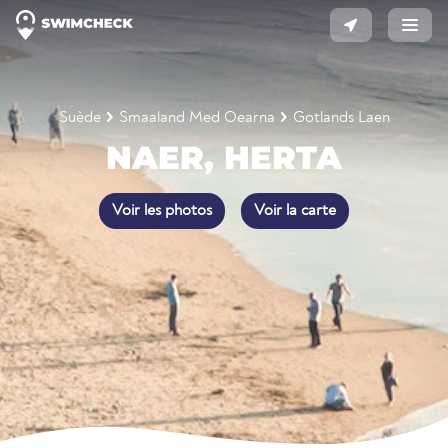
Suède
Smaaland Med Oearna
Gotlands Laen
NAER, HERTA
Voir les photos
Voir la carte