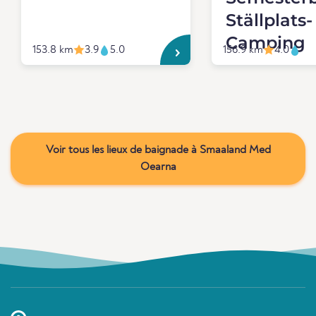
Ställplats-
Camping
153.8 km
3.9
5.0
156.9 km
4.0
Voir tous les lieux de baignade à Smaaland Med
Oearna