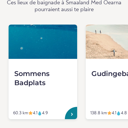
Ces lieux de baignade à Smaaland Med Oearna
pourraient aussi te plaire
Sommens
Gudingeb
Badplats
60.3 km
4.1
4.9
138.8 km
4.1
4.8