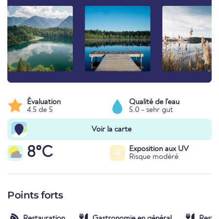
Évaluation
Qualité de l'eau
4.5 de 5
5.0 - sehr gut
Voir la carte
8°C
Exposition aux UV
4
Risque modéré
Points forts
Restauration
Gastronomie en général
Resta