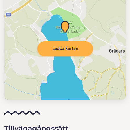
Ladda kartan
Tillvägagångssätt