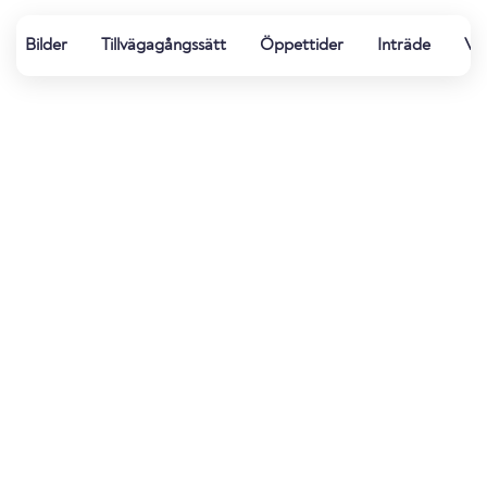
Bilder
Tillvägagångssätt
Öppettider
Inträde
Vä