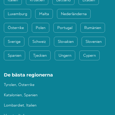
Italien
Kroatien
Lettland
Litauen
Luxemburg
Malta
Nederländerna
Österrike
Polen
Portugal
Rumänien
Sverige
Schweiz
Slovakien
Slovenien
Spanien
Tjeckien
Ungern
Cypern
De bästa regionerna
Tyrolen, Österrike
Katalonien, Spanien
Lombardiet, Italien