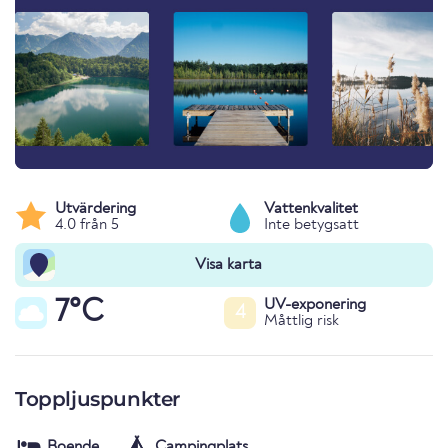
Utvärdering
Vattenkvalitet
4.0 från 5
Inte betygsatt
Visa karta
7°C
UV-exponering
4
Måttlig risk
Toppljuspunkter
Boende
Campingplats