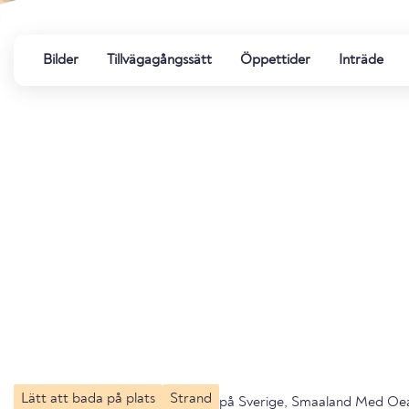
Bilder
Tillvägagångssätt
Öppettider
Inträde
Lätt att bada på plats
Strand
på Sverige, Smaaland Med Oe