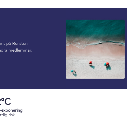
arit på Runsten,
 andra medlemmar.
2°C
-exponering
tlig risk