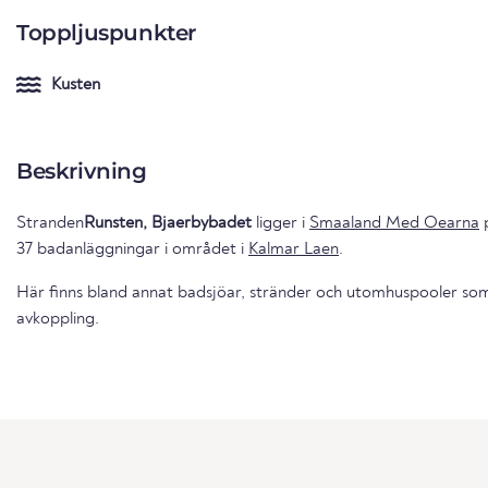
Toppljuspunkter
Kusten
Beskrivning
Stranden
Runsten, Bjaerbybadet
ligger i
Smaaland Med Oearna
37 badanläggningar i området i
Kalmar Laen
.
Här finns bland annat badsjöar, stränder och utomhuspooler som 
avkoppling.