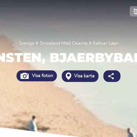
Sverige
Smaaland Med Oearna
Kalmar Laen
NSTEN, BJAERBYBA
Visa foton
Visa karta