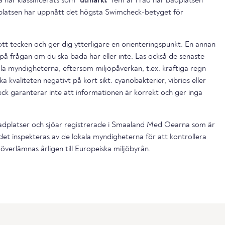
 har klassificerats som
"utmärkt"
fem år i rad har badplatsen
platsen har uppnått det högsta Swimcheck-betyget för
ott tecken och ger dig ytterligare en orienteringspunkt. En annan
på frågan om du ska bada här eller inte. Läs också de senaste
la myndigheterna, eftersom miljöpåverkan, t.ex. kraftiga regn
a kvaliteten negativt på kort sikt. cyanobakterier, vibrios eller
ck garanterar inte att informationen är korrekt och ger inga
dplatser och sjöar registrerade i Smaaland Med Oearna som är
et inspekteras av de lokala myndigheterna för att kontrollera
överlämnas årligen till Europeiska miljöbyrån.