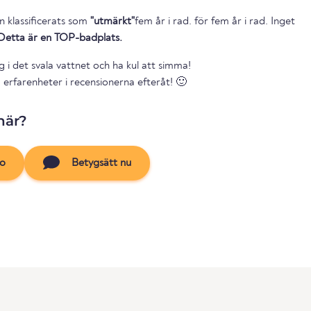
n klassificerats som
"utmärkt"
fem år i rad. för fem år i rad. Inget
Detta är en TOP-badplats.
g i det svala vattnet och ha kul att simma!
 erfarenheter i recensionerna efteråt! 🙂
här?
to
Betygsätt nu