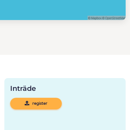
Inträde
register