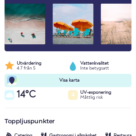
Utvärdering
Vattenkvalitet
4.7 från 5
Inte betygsatt
Visa karta
14°C
UV-exponering
4
Måttlig risk
Toppljuspunkter
Catering
Gastronomi i allmänhet
Restaurang