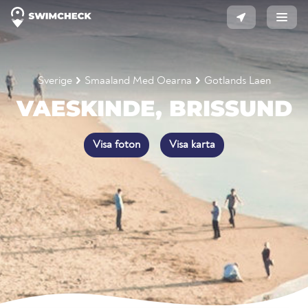
Sverige
Smaaland Med Oearna
Gotlands Laen
VAESKINDE, BRISSUND
Visa foton
Visa karta