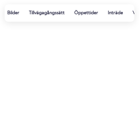
Bilder
Tillvägagångssätt
Öppettider
Inträde
Vä