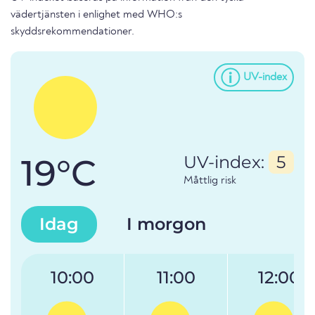
vädertjänsten i enlighet med WHO:s
skyddsrekommendationer.
UV-index
19°C
UV-index:
5
Måttlig risk
Idag
I morgon
10:00
11:00
12:00