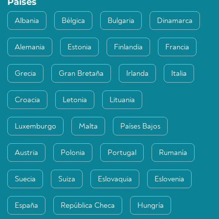
Países
Albania
Bélgica
Bulgaria
Dinamarca
Alemania
Estonia
Finlandia
Francia
Grecia
Gran Bretaña
Irlanda
Italia
Croacia
Letonia
Lituania
Luxemburgo
Malta
Países Bajos
Austria
Polonia
Portugal
Rumanía
Suecia
Suiza
Eslovaquia
Eslovenia
España
República Checa
Hungría