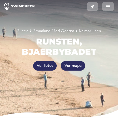
Suecia
Smaaland Med Oearna
Kalmar Laen
RUNSTEN,
BJAERBYBADET
Ver fotos
Ver mapa