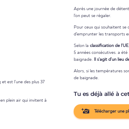
Après une journée de détente 
l'on peut se régaler.
Pour ceux qui souhaitent se d
d'emprunter les transports
Selon la
classification de l'UE
5 années consécutives. a été attribuée à la baignade. Rien ne s'oppose donc aux plaisirs de la
baignade.
Il s'agit d'un lieu
Alors, si les températures so
de baignade.
e
et est l'une des plus 37
Tu es déjà allé à ce
n plein air qui invitent à
Télécharger une p