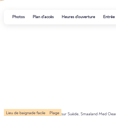
Photos
Plan d'accès
Heures d'ouverture
Entrée
Lieu de baignade facile
Plage
sur Suède, Smaaland Med Oea