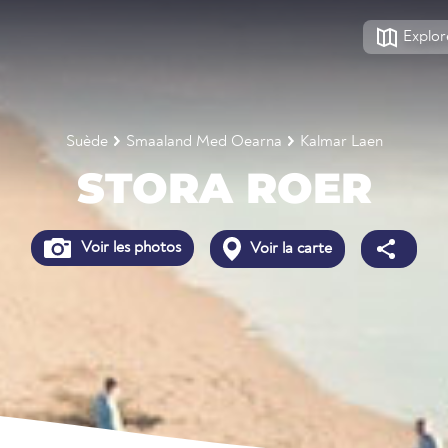
Explor
Suède
Smaaland Med Oearna
Kalmar Laen
STORA ROER
Voir les photos
Voir la carte