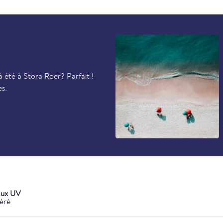
 été à Stora Roer? Parfait !
es.
aux UV
éré