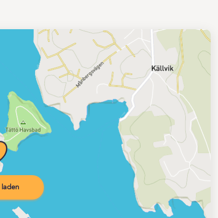
 laden