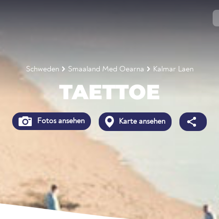
Schweden
Smaaland Med Oearna
Kalmar Laen
TAETTOE
Fotos ansehen
Karte ansehen