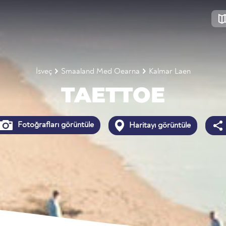
İsveç
Smaaland Med Oearna
Kalmar Laen
TAETTOE
Fotoğrafları görüntüle
Haritayı görüntüle