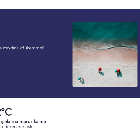
'da mıydın? Mükemmel!
2°C
ışınlarına maruz kalma
a derecede risk