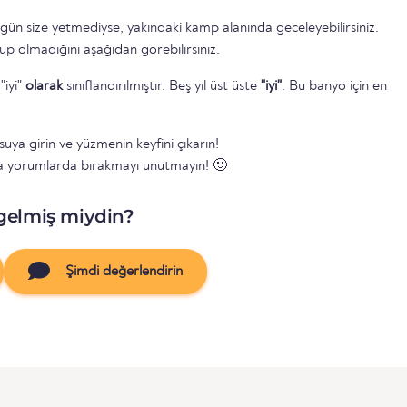
 gün size yetmediyse, yakındaki kamp alanında geceleyebilirsiniz.
up olmadığını aşağıdan görebilirsiniz.
"iyi"
olarak
sınıflandırılmıştır. Beş yıl üst üste
"iyi"
. Bu banyo için en
suya girin ve yüzmenin keyfini çıkarın!
a yorumlarda bırakmayı unutmayın! 🙂
gelmiş miydin?
Şimdi değerlendirin