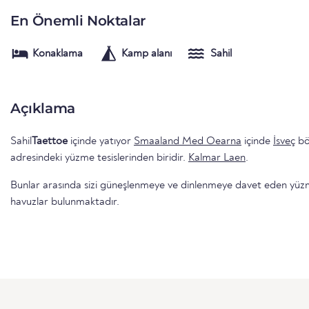
En Önemli Noktalar
Konaklama
Kamp alanı
Sahil
Açıklama
Sahil
Taettoe
içinde yatıyor
Smaaland Med Oearna
içinde
İsveç
bö
adresindeki yüzme tesislerinden biridir.
Kalmar Laen
.
Bunlar arasında sizi güneşlenmeye ve dinlenmeye davet eden yüzme 
havuzlar bulunmaktadır.