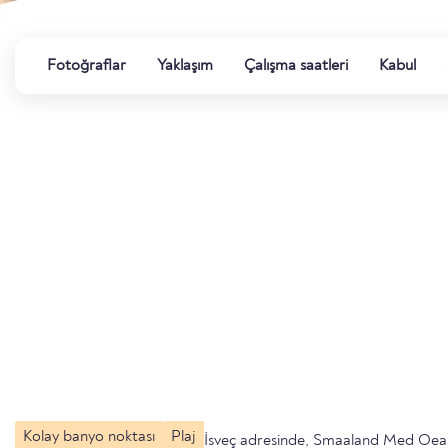
Fotoğraflar
Yaklaşım
Çalışma saatleri
Kabul
Kolay banyo noktası
Plaj
İsveç adresinde, Smaaland Med Oea