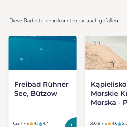
Diese Badestellen in könnten dir auch gefallen
Freibad Rühner
Kąpielisko
See, Bützow
Morskie K
Morska - P
622.7 km
4.1
4.4
660.8 km
4.6
5.