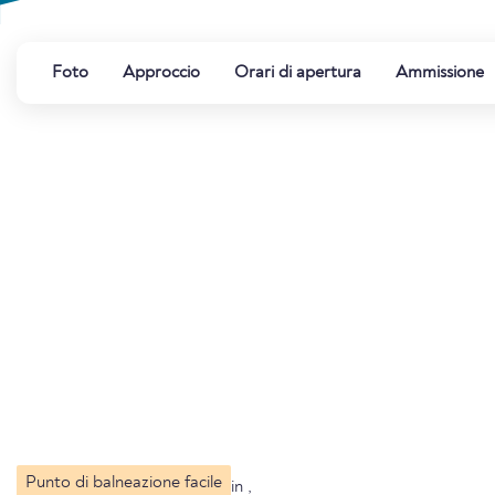
Foto
Approccio
Orari di apertura
Ammissione
Punto di balneazione facile
in ,