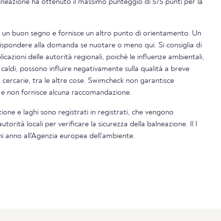
balneazione ha ottenuto il massimo punteggio di 5/5 punti per la
è un buon segno e fornisce un altro punto di orientamento. Un
rispondere alla domanda se nuotare o meno qui. Si consiglia di
icazioni delle autorità regionali, poiché le influenze ambientali,
 caldi, possono influire negativamente sulla qualità a breve
o cercarie, tra le altre cose. Swimcheck non garantisce
i e non fornisce alcuna raccomandazione.
azione e laghi sono registrati in registrati, che vengono
torità locali per verificare la sicurezza della balneazione. Il I
ni anno all'Agenzia europea dell'ambiente.