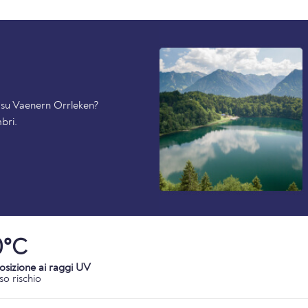
i su Vaenern Orrleken?
bri.
0°C
osizione ai raggi UV
so rischio