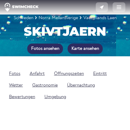
Schweden
Norra Mellansverige
Vaermlands Laen
SKIVTJAERN
Fotos ansehen
Karte ansehen
Fotos
Anfahrt
Öffnungszeiten
Eintritt
Wetter
Gastronomie
Übernachtung
Bewertungen
Umgebung