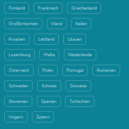
Finnland
Frankreich
Griechenland
Großbritannien
Irland
Italien
Kroatien
Lettland
Litauen
Luxemburg
Malta
Niederlande
Österreich
Polen
Portugal
Rumänien
Schweden
Schweiz
Slowakei
Slowenien
Spanien
Tschechien
Ungarn
Zypern