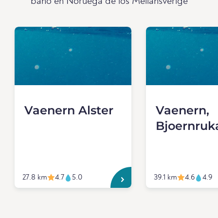
baño en Noruega de los Mellansverige
Vaenern Alster
Vaenern,
Bjoernruk
27.8 km
4.7
5.0
39.1 km
4.6
4.9