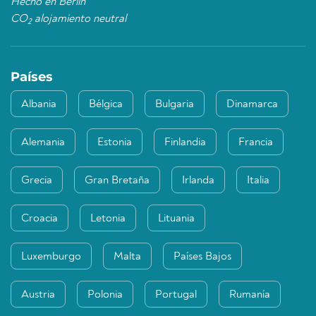
Hecho en Berlín
CO
alojamiento neutral
2
Países
Albania
Bélgica
Bulgaria
Dinamarca
Alemania
Estonia
Finlandia
Francia
Grecia
Gran Bretaña
Irlanda
Italia
Croacia
Letonia
Lituania
Luxemburgo
Malta
Países Bajos
Austria
Polonia
Portugal
Rumanía