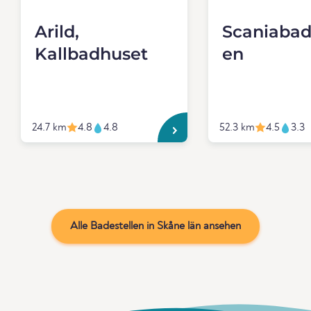
Arild,
Scaniabad
Kallbadhuset
en
24.7 km
4.8
4.8
52.3 km
4.5
3.3
Alle Badestellen in Skåne län ansehen