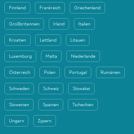
Finnland
Frankreich
Griechenland
Großbritannien
Irland
Italien
Kroatien
Lettland
Litauen
Luxemburg
Malta
Niederlande
Österreich
Polen
Portugal
Rumänien
Schweden
Schweiz
Slowakei
Slowenien
Spanien
Tschechien
Ungarn
Zypern