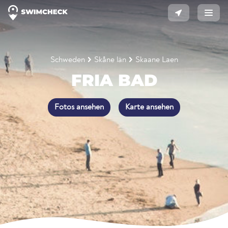
Schweden
Skåne län
Skaane Laen
FRIA BAD
Fotos ansehen
Karte ansehen