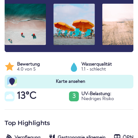
Bewertung
Wasserqualität
4.0 von 5
1.1 - schlecht
Karte ansehen
13°C
UV-Belastung:
3
Niedriges Risiko
Top Highlights
Verpflegung
Gastronomie allgemein
ÖPNV-