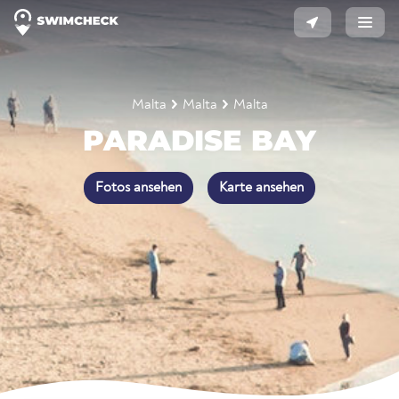
Malta
Malta
Malta
PARADISE BAY
Fotos ansehen
Karte ansehen