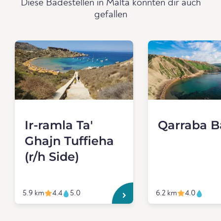
Diese Badestellen in Malta könnten dir auch
gefallen
Ir-ramla Ta'
Qarraba B
Ghajn Tuffieha
(r/h Side)
5.9 km
4.4
5.0
6.2 km
4.0