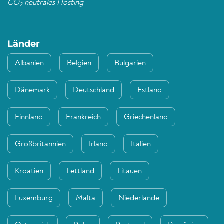
CO
neutrales Hosting
2
Länder
Albanien
Belgien
Bulgarien
Dänemark
Deutschland
Estland
Finnland
Frankreich
Griechenland
Großbritannien
Irland
Italien
Kroatien
Lettland
Litauen
Luxemburg
Malta
Niederlande