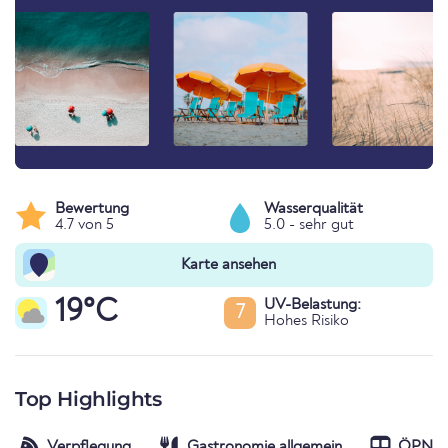
Bewertung
Wasserqualität
4.7 von 5
5.0 - sehr gut
Karte ansehen
19°C
UV-Belastung:
7
Hohes Risiko
Top Highlights
Verpflegung
Gastronomie allgemein
ÖPNV-