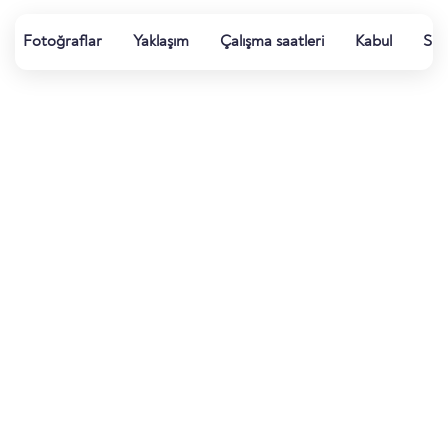
Fotoğraflar
Yaklaşım
Çalışma saatleri
Kabul
Su k