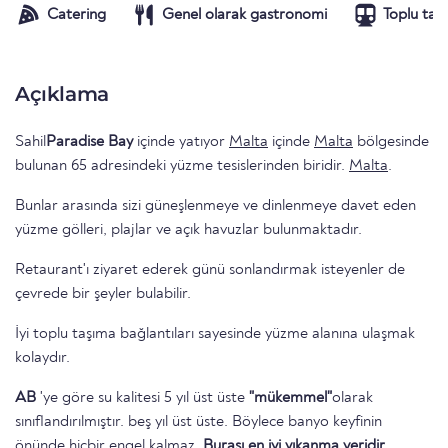
Catering
Genel olarak gastronomi
Toplu taş
Açıklama
Sahil
Paradise Bay
içinde yatıyor
Malta
içinde
Malta
bölgesinde
bulunan 65 adresindeki yüzme tesislerinden biridir.
Malta
.
Bunlar arasında sizi güneşlenmeye ve dinlenmeye davet eden
yüzme gölleri, plajlar ve açık havuzlar bulunmaktadır.
Retaurant'ı ziyaret ederek günü sonlandırmak isteyenler de
çevrede bir şeyler bulabilir.
İyi toplu taşıma bağlantıları sayesinde yüzme alanına ulaşmak
kolaydır.
AB
'ye göre su kalitesi 5 yıl üst üste
"mükemmel"
olarak
sınıflandırılmıştır. beş yıl üst üste. Böylece banyo keyfinin
önünde hiçbir engel kalmaz.
Burası en iyi yıkanma yeridir.