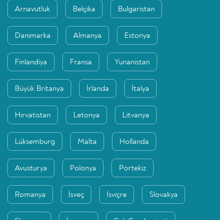
Arnavutluk
Belçika
Bulgaristan
Danimarka
Almanya
Estonya
Finlandiya
Fransa
Yunanistan
Büyük Britanya
İrlanda
İtalya
Hırvatistan
Letonya
Litvanya
Lüksemburg
Malta
Hollanda
Avusturya
Polonya
Portekiz
Romanya
İsveç
İsviçre
Slovakya