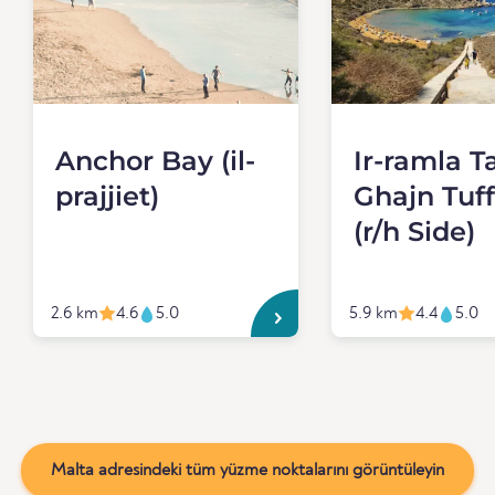
Anchor Bay (il-
Ir-ramla Ta
prajjiet)
Ghajn Tuf
(r/h Side)
2.6 km
4.6
5.0
5.9 km
4.4
5.0
Malta adresindeki tüm yüzme noktalarını görüntüleyin