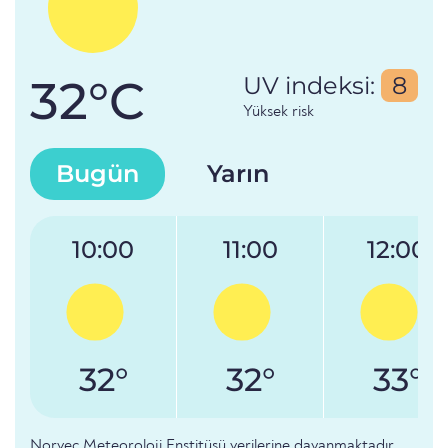
32°C
UV indeksi:
8
Yüksek risk
Bugün
Yarın
10:00
11:00
12:00
32°
32°
33°
Norveç Meteoroloji Enstitüsü verilerine dayanmaktadır.