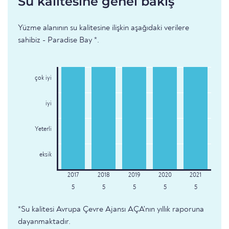
Su kalitesine genel bakış
Yüzme alanının su kalitesine ilişkin aşağıdaki verilere
sahibiz - Paradise Bay *.
çok iyi
iyi
Yeterli
eksik
5
5
5
5
5
*Su kalitesi Avrupa Çevre Ajansı AÇA'nın yıllık raporuna
dayanmaktadır.