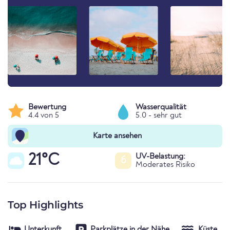
Bewertung
Wasserqualität
4.4 von 5
5.0 - sehr gut
Karte ansehen
21°C
UV-Belastung:
6
Moderates Risiko
Top Highlights
Unterkunft
Parkplätze in der Nähe
Küste