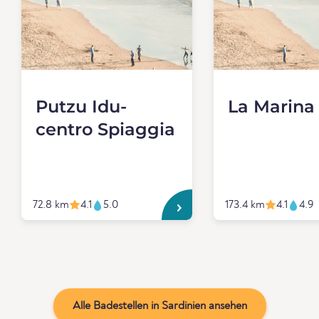
Putzu Idu-
La Marina
centro Spiaggia
72.8 km
4.1
5.0
173.4 km
4.1
4.9
Alle Badestellen in Sardinien ansehen