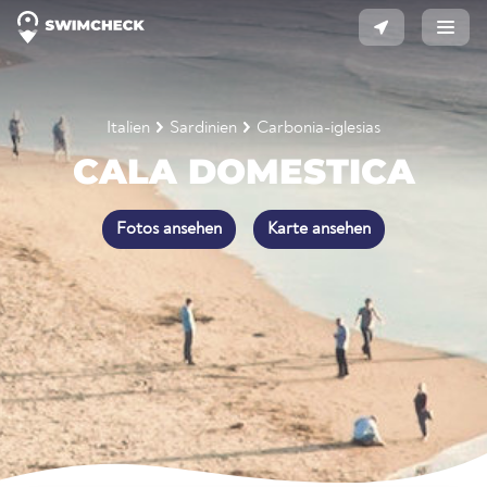
Italien
Sardinien
Carbonia-iglesias
CALA DOMESTICA
Fotos ansehen
Karte ansehen