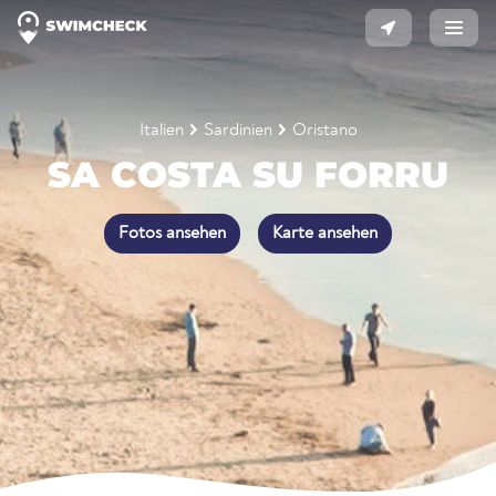
Italien
Sardinien
Oristano
SA COSTA SU FORRU
Fotos ansehen
Karte ansehen