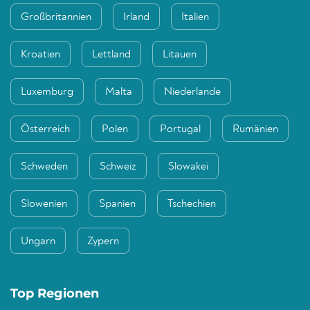
Großbritannien
Irland
Italien
Kroatien
Lettland
Litauen
Luxemburg
Malta
Niederlande
Österreich
Polen
Portugal
Rumänien
Schweden
Schweiz
Slowakei
Slowenien
Spanien
Tschechien
Ungarn
Zypern
Top Regionen