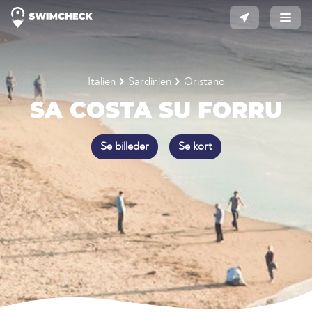
Italien
Sardinien
Oristano
SA COSTA SU FORRU
Se billeder
Se kort