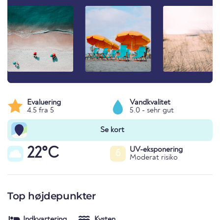
Evaluering
Vandkvalitet
4.5 fra 5
5.0 - sehr gut
Se kort
22°C
UV-eksponering
6
Moderat risiko
Top højdepunkter
Indkvartering
Kysten