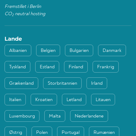
Fremstillet i Berlin
CO
neutral hosting
2
Lande
Albanien
Belgien
Bulgarien
Danmark
Tyskland
Estland
Finland
Frankrig
Grækenland
Storbritannien
Irland
Italien
Kroatien
Letland
Litauen
Luxembourg
Malta
Nederlandene
Østrig
Polen
Portugal
Rumænien