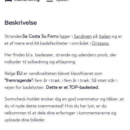
Beskrivelse
Stranden
Sa Costa Su Forru
ligger i
Sardinien
på
Italien
og er
et af mere end 64 badefaciliteter i området i
Oristano
.
Her findes bl.a. badesøer, strande og udendørs pools, der
indbyder til solbadning og afslapning.
Ifølge
EU
er vandkvaliteten blevet klassificeret som
"fremragende"
i fem år i træk. i fem år i træk. Så intet står i
vejen for badelysten.
Dette er et TOP-badested.
Swimcheck-holdet ønsker dig en god svømmetur og håber, at
du vil nyde dette svømmested! Hvis du har lyst, er du
velkommen til at dele dine erfaringer i kommentarerne og
uploade dine billeder.