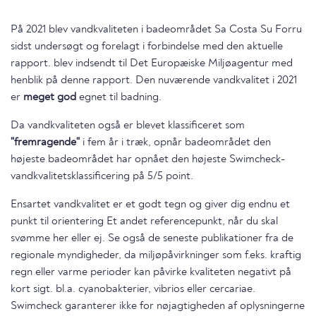
På 2021 blev vandkvaliteten i badeområdet Sa Costa Su Forru
sidst undersøgt og forelagt i forbindelse med den aktuelle
rapport. blev indsendt til Det Europæiske Miljøagentur med
henblik på denne rapport. Den nuværende vandkvalitet i 2021
er
meget god
egnet til badning.
Da vandkvaliteten også er blevet klassificeret som
"fremragende"
i fem år i træk, opnår badeområdet den
højeste badeområdet har opnået den højeste Swimcheck-
vandkvalitetsklassificering på 5/5 point.
Ensartet vandkvalitet er et godt tegn og giver dig endnu et
punkt til orientering Et andet referencepunkt, når du skal
svømme her eller ej. Se også de seneste publikationer fra de
regionale myndigheder, da miljøpåvirkninger som f.eks. kraftig
regn eller varme perioder kan påvirke kvaliteten negativt på
kort sigt. bl.a. cyanobakterier, vibrios eller cercariae.
Swimcheck garanterer ikke for nøjagtigheden af oplysningerne