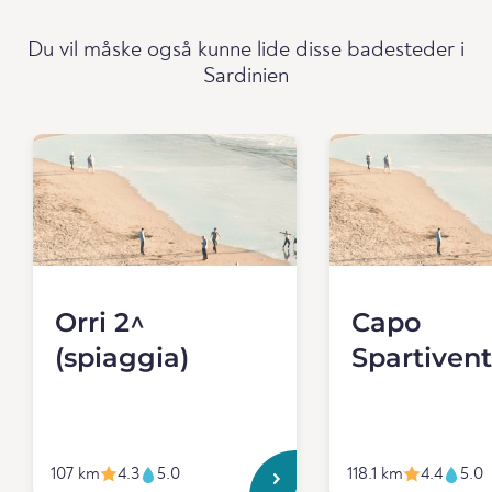
Du vil måske også kunne lide disse badesteder i
Sardinien
Orri 2^
Capo
(spiaggia)
Spartiven
107 km
4.3
5.0
118.1 km
4.4
5.0