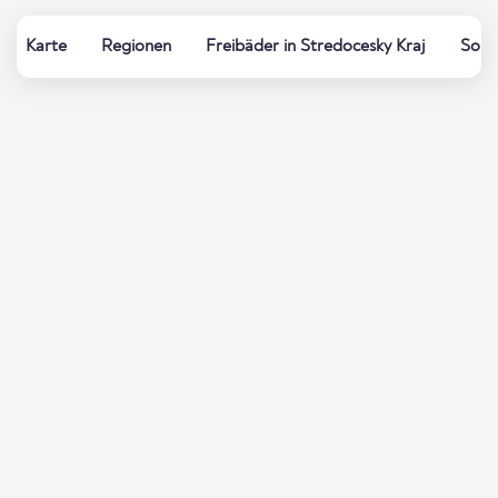
Karte
Regionen
Freibäder in Stredocesky Kraj
Somm