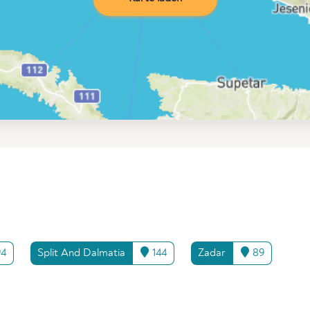
4
Split And Dalmatia
144
Zadar
89