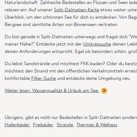
Naturlandschaft. Zahlreiche Badestellen an Flüssen und Seen l
relaxen ein. Auf unserer
Split-Dalmatien-Karte
etwas weiter unten
Überblick, um den schönsten See für dich zu entdecken. Von Ba
Bergsee sind sämtliche Arten von Binnenseen vertreten.
Du bist gerade in Split-Dalmatien unterwegs und fragst dich "Wo
meiner Nähe?" Entdecke jetzt mit der
Umkreissuche
deinen Liebl
deinen Anforderungen entspricht. Egal ob besonders schön, groß
Du liebst Sandstrände und möchtest FKK-baden? Oder du besitz
möchtest den Strand mit den öffentlichen Verkehrsmitteln errei
komfortable
Filter-Suche
und entdecke deine Umgebung neu.
Weiter lesen: Wasserqualität & Urlaub am See
Übrigens, gibt es nicht nur Badestellen in Split-Dalmatien sonde
Hallenbäder
,
Freibäder
,
Strände
,
Thermen & Wellness
.