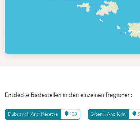
Entdecke Badestellen in den einzelnen Regionen:
Dubrovnik And Neretva
109
Sibenik And Knin
9