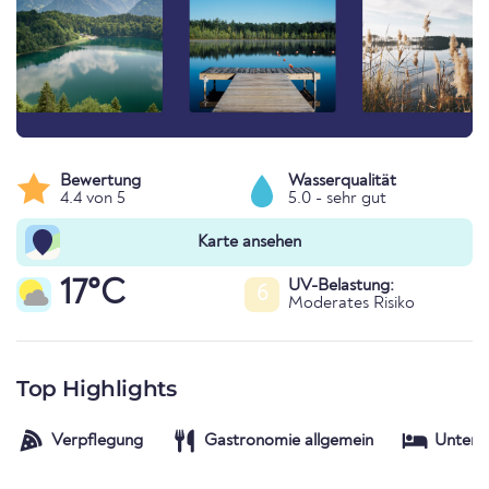
Bewertung
Wasserqualität
4.4 von 5
5.0 - sehr gut
Karte ansehen
17°C
UV-Belastung:
6
Moderates Risiko
Top Highlights
Verpflegung
Gastronomie allgemein
Unterk