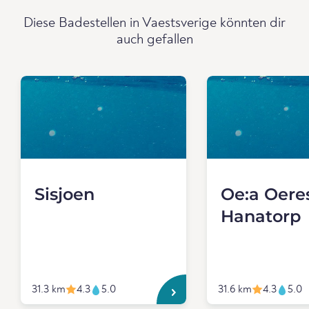
Diese Badestellen in Vaestsverige könnten dir
auch gefallen
Sisjoen
Oe:a Oere
Hanatorp
31.3 km
4.3
5.0
31.6 km
4.3
5.0