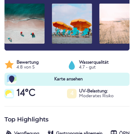
Bewertung
Wasserqualität
4.8 von 5
4.7 - gut
Karte ansehen
14°C
UV-Belastung:
4
Moderates Risiko
Top Highlights
Verpflegung
Gastronomie allgemein
ÖPNV-