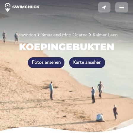
Schweden
Smaaland Med Oearna
Kalmar Laen
KOEPINGEBUKTEN
Fotos ansehen
Karte ansehen