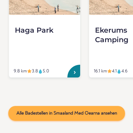
Haga Park
Ekerums
Camping
9.8 km
3.8
5.0
16.1 km
4.1
4.6
Alle Badestellen in Smaaland Med Oearna ansehen