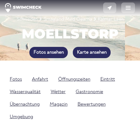
Schweden
Smaaland Med Oearna
Kalmar Laen
MOELLSTORP
Fotos ansehen
Karte ansehen
Fotos
Anfahrt
Öffnungszeiten
Eintritt
Wasserqualität
Wetter
Gastronomie
Übernachtung
Magazin
Bewertungen
Umgebung