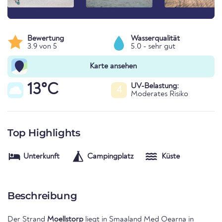
Bewertung
Wasserqualität
3.9 von 5
5.0 - sehr gut
Karte ansehen
13°C
UV-Belastung:
4
Moderates Risiko
Top Highlights
Unterkunft
Campingplatz
Küste
Beschreibung
Der Strand
Moellstorp
liegt in
Smaaland Med Oearna
in