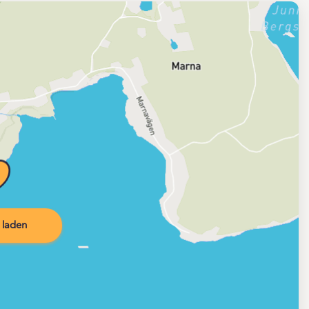
 laden