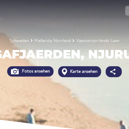
Schweden
Mellersta Norrland
Vaesternorrlands Laen
GAFJAERDEN, NJUR
Fotos ansehen
Karte ansehen