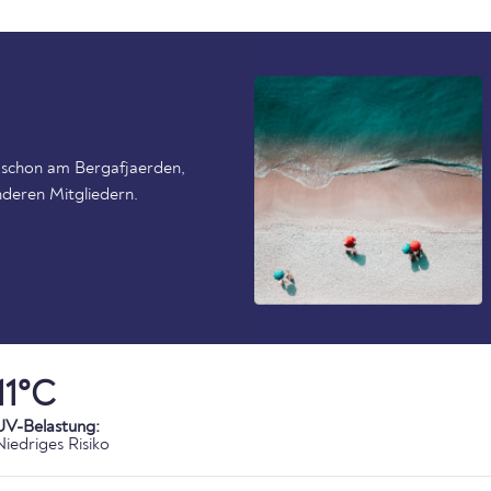
 schon am Bergafjaerden,
nderen Mitgliedern.
11°C
UV-Belastung:
Niedriges Risiko