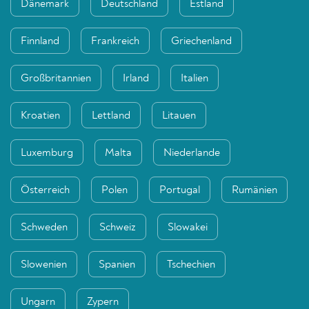
Dänemark
Deutschland
Estland
Finnland
Frankreich
Griechenland
Großbritannien
Irland
Italien
Kroatien
Lettland
Litauen
Luxemburg
Malta
Niederlande
Österreich
Polen
Portugal
Rumänien
Schweden
Schweiz
Slowakei
Slowenien
Spanien
Tschechien
Ungarn
Zypern