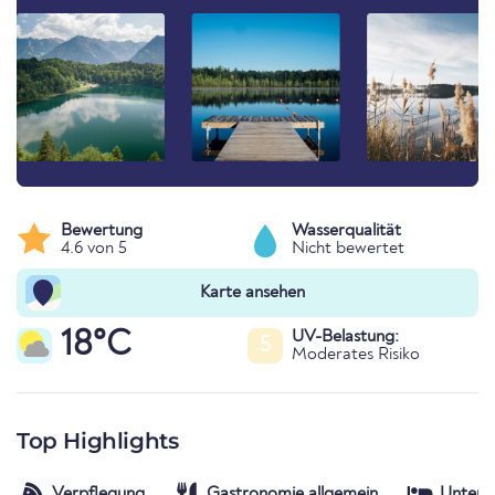
Bewertung
Wasserqualität
4.6 von 5
Nicht bewertet
Karte ansehen
18°C
UV-Belastung:
5
Moderates Risiko
Top Highlights
Verpflegung
Gastronomie allgemein
Unterk